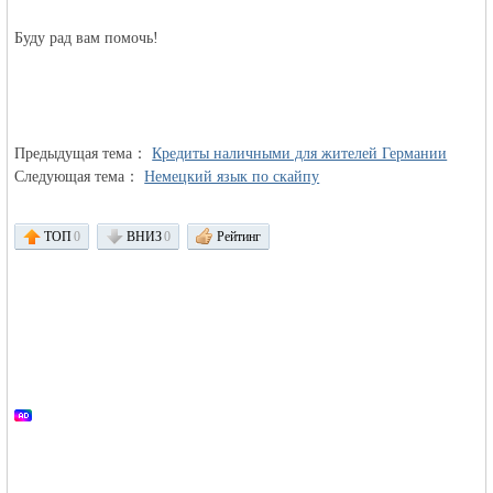
Буду рад вам помочь!
MEINLAND.
Предыдущая тема：
Кредиты наличными для жителей Германии
Следующая тема：
Немецкий язык по скайпу
ТОП
0
ВНИЗ
0
Рейтинг
RU