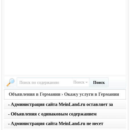
Поиск
Поиск
Объявления в Германии › Окажу услуги в Германии
- Администрация сайта MeinLand.ru оставляет за
собой право редактировать объявление, не искажая
- Объявления с одинаковым содержанием
его смысл
размещаются не чаще 1 раза в месяц. Не применяйте
- Администрация сайта MeinLand.ru не несет