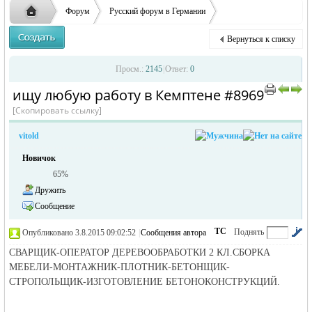
заглавные буквы вместо строчных, последует
ответственности за содержание размещенных
Форум
Русский форум в Германии
удаление объявления
объявлений
Объявления в Германии
Ищу работу в Германии
Вернуться к списку
ищу любую работу в Кемптене
Русская
›
›
›
Просм.:
2145
|
Ответ:
0
ищу любую работу в Кемптене #8969
›
›
[Скопировать ссылку]
vitold
Новичок
65%
Дружить
Сообщение
жизнь и
ТС
Поднять
Опубликовано 3.8.2015 09:02:52
|
Сообщения автора
|
по убыванию
СВАРЩИК-ОПЕРАТОР ДЕРЕВООБРАБОТКИ 2 КЛ.СБОРКА
МЕБЕЛИ-МОНТАЖНИК-ПЛОТНИК-БЕТОНЩИК-
СТРОПОЛЬЩИК-ИЗГОТОВЛЕНИЕ БЕТОНОКОНСТРУКЦИЙ.