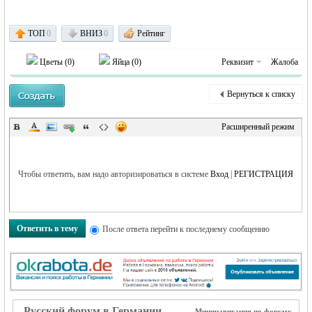
ТОП
0
ВНИЗ
0
Рейтинг
объявления в
Цветы (
0
)
Яйца (
0
)
Реквизит
Жалоба
Вернуться к списку
Расширенный режим
Германии -
Чтобы ответить, вам надо авторизироваться в системе
Вход
|
РЕГИСТРАЦИЯ
Ответить в тему
После ответа перейти к последнему сообщению
Русский форум в Германии
Мининавигация по форуму