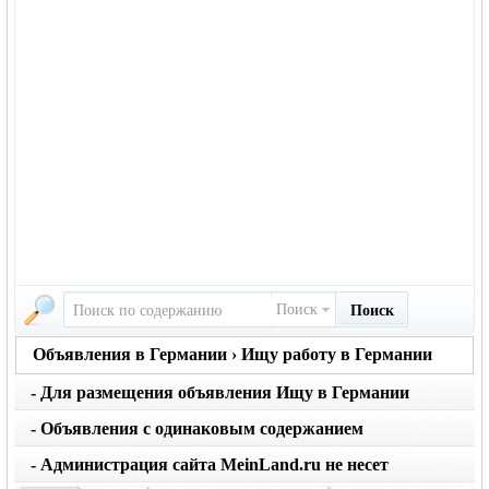
Поиск
Поиск
Объявления в Германии › Ищу работу в Германии
- Для размещения объявления Ищу в Германии
вернуться на главную страницу объявлений
нажмите кнопку создать
- Объявления с одинаковым содержанием
размещаются не чаще 1 раза в месяц. Не применяйте
- Администрация сайта MeinLand.ru не несет