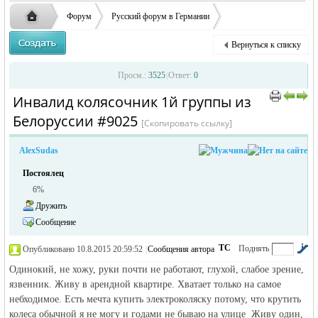
Форум
Русский форум в Германии
Объявления в Германии
Знакомства в Германии
Вернуться к списку
Инвалид колясочник 1й группы из Белоруссии
Русская
›
›
›
Просм.:
3525
|
Ответ:
0
Инвалид колясочник 1й группы из
›
›
Белоруссии #9025
[Скопировать ссылку]
AlexSudas
Постоялец
6%
Дружить
жизнь и
Сообщение
ТС
Поднять
Опубликовано 10.8.2015 20:59:52
|
Сообщения автора
|
по убыванию
Одинокий, не хожу, руки почти не работают, глухой, слабое зрение,
язвенник. Живу в арендной квартире. Хватает только на самое
небходимое. Есть мечта купить электроколяску потому, что крутить
колеса обычной я не могу и годами не бываю на улице Живу один,