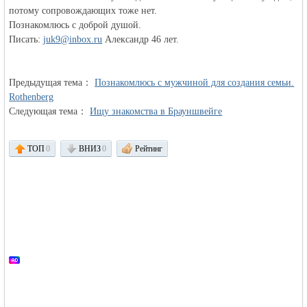
потому сопровождающих тоже нет.
Познакомлюсь с доброй душой.
Писать:
объявления в
juk9@inbox.ru
Александр 46 лет.
Предыдущая тема：
Познакомлюсь с мужчиной для создания семьи.
Rothenberg
Следующая тема：
Ищу знакомства в Брауншвейге
ТОП
0
ВНИЗ
0
Рейтинг
Германии -