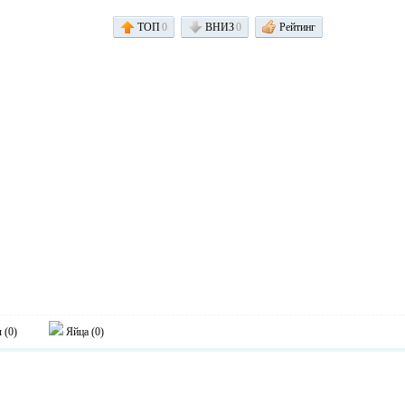
ТОП
0
ВНИЗ
0
Рейтинг
 (
0
)
Яйца (
0
)