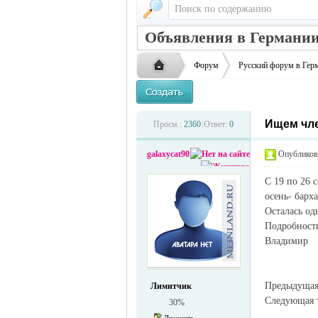
Объявления в Германии
Форум
Русский форум в Гер
Ищем чле
Русская
›
›
Просм.:
2360
|
Ответ:
0
galaxycat90
Опубликова
С 19 по 26 
осень- барх
Осталась одн
Подробности
Владимир
жизнь и
Предыдуща
Лимитчик
Следующая
30%