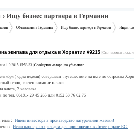
 › Ищу бизнес партнера в Германии
мании
Объявления в Германии
Ищу бизнес партнера в Германии
Ищем чле
на экипажа для отдыха в Хорватии #9215
›
›
›
[Скопировать ссыл
но 1.9.2015 15:53:33
|
Сообщения автора
|
по убыванию
сентября ( одна неделя) совершаем путешествие на яхте по островам Хорв
атный сезон, гостеприимные пляжи.
а каюта, 2 человека.
 по тел. 06181- 29 45 265 или 0152 53 76 62 76
я тема：
Ищем инвестора в производство натуральной жвачки!
 тема：
Исчю парнера открыт дом для присторелих в Литве,стране ЕС.