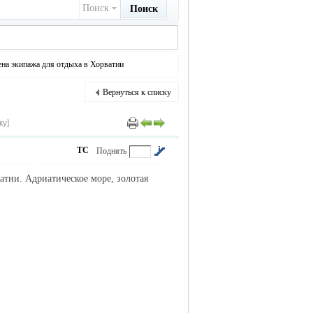
Поиск
Поиск
на экипажа для отдыха в Хорватии
Вернуться к списку
ку]
ТС
Поднять
атии. Адриатическое море, золотая