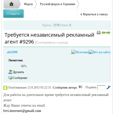
ответственности за содержание размещенных
Форум
Русский форум в Германии
объявлений
Объявления в Германии
Предлагаю работу в Германии
Вернуться к списку
Требуется независимый рекламный агент
Русская
›
›
›
Просм.:
2378
|
Ответ:
0
Требуется независимый рекламный
›
›
агент #9296
[Скопировать ссылку]
alef2000
Лимитчик
80%
Дружить
жизнь и
Сообщение
ТС
Поднять
Опубликовано 13.9.2015 05:22:31
|
Сообщения автора
|
по убыванию
Для работы на длительное время требуется независимый рекламный
агент.
Жду Ваши ответы на email:
frri.internet@gmail.com