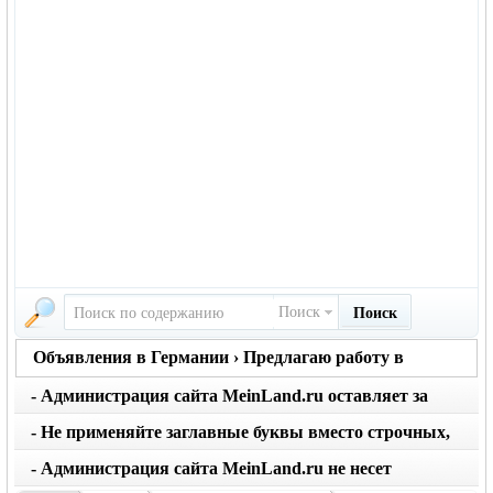
Поиск
Поиск
Объявления в Германии › Предлагаю работу в
Германии
- Администрация сайта MeinLand.ru оставляет за
собой право редактировать объявление, не искажая
- Не применяйте заглавные буквы вместо строчных,
его смысл
последует удаление объявления
- Администрация сайта MeinLand.ru не несет