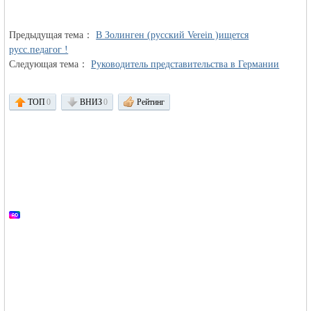
Предыдущая тема：
объявления в
В Золинген (русский Verein )ищется
русс.педагог !
Следующая тема：
Руководитель представительства в Германии
ТОП
0
ВНИЗ
0
Рейтинг
Германии -