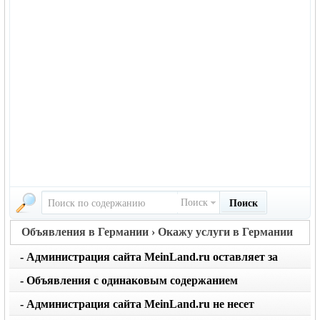
Поиск
Поиск
Объявления в Германии › Окажу услуги в Германии
- Администрация сайта MeinLand.ru оставляет за
собой право редактировать объявление, не искажая
- Объявления с одинаковым содержанием
его смысл
размещаются не чаще 1 раза в месяц. Не применяйте
- Администрация сайта MeinLand.ru не несет