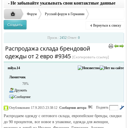
заглавные буквы вместо строчных, последует
ответственности за содержание размещенных
- Не забывайте указывать свои контактные данные
удаление объявления
объявлений
Форум
Русский форум в Германии
Объявления в Германии
Окажу услуги в Германии
Вернуться к списку
Распродажа склада брендовой одежды от 2 евро
Русская
›
›
›
Просм.:
2452
|
Ответ:
0
Распродажа склада брендовой
›
›
одежды от 2 евро #9345
[Скопировать ссылку]
milya.14
Лимитчик
70%
Дружить
жизнь и
Сообщение
ТС
Поднять
Опубликовано 17.9.2015 23:38:12
|
Сообщения автора
|
по убыванию
Распродаем одежду с оптового склада, европейские бренды, скидки
до 90 процентов, все новое в упаковке, одежда для женщин,
мужчин и детей из Италии, Франции, Германии, Англии