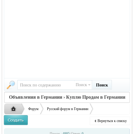
Поиск
Поиск
Объявления в Германии › Куплю Продам в Германии
Форум
Русский форум в Германии
Объявления в Германии
Куплю/Продам в Германии
Вернуться к списку
Продам Мальборо красные
Русская
›
›
›
Просм.:
4885
|
Ответ:
0