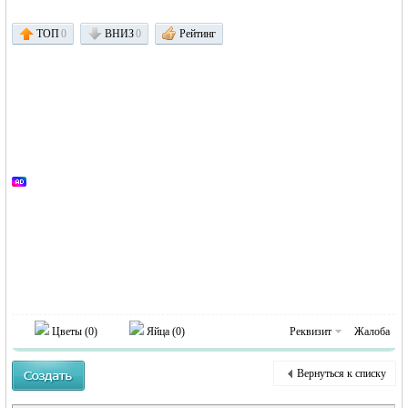
ТОП
0
ВНИЗ
0
Рейтинг
Германии -
MEINLAND.
Цветы (
0
)
Яйца (
0
)
Реквизит
Жалоба
Вернуться к списку