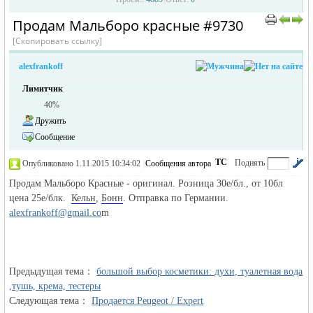
Продам Мальборо красные #9730
›
›
[Скопировать ссылку]
alexfrankoff
Лимитчик
40%
Дружить
Сообщение
жизнь и
ТС
Поднять
Опубликовано 1.11.2015 10:34:02
|
Сообщения автора
|
по убыванию
Продам Мальборо Красные - оригинал. Розница 30е/бл., от 10бл
цена 25е/блк.
Кельн
,
Бонн
. Отправка по Германии.
alexfrankoff@gmail.co
m
Предыдущая тема：
большой выбор косметики: духи, туалетная вода
объявления в
,тушь, крема, тестеры
Следующая тема：
Продается Peugeot / Expert