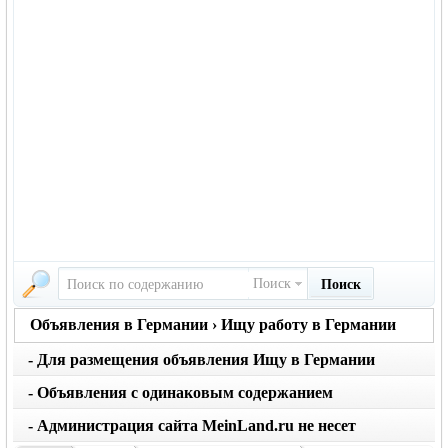
Поиск
Поиск
Объявления в Германии › Ищу работу в Германии
- Для размещения объявления Ищу в Германии
вернуться на главную страницу объявлений
нажмите кнопку создать
- Объявления с одинаковым содержанием
размещаются не чаще 1 раза в месяц. Не применяйте
- Администрация сайта MeinLand.ru не несет