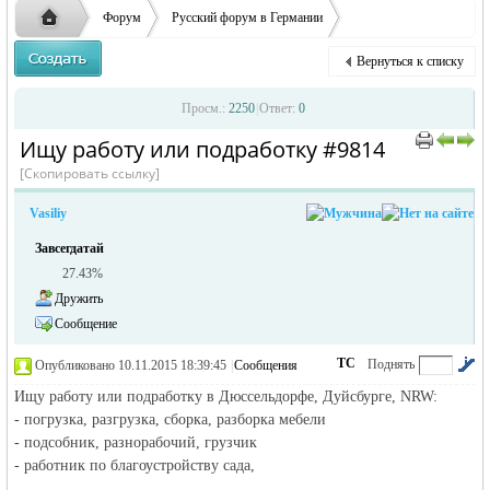
заглавные буквы вместо строчных, последует
ответственности за содержание размещенных
Форум
Русский форум в Германии
удаление объявления
объявлений
Объявления в Германии
Ищу работу в Германии
Вернуться к списку
Ищу работу или подработку
Русская
›
›
›
Просм.:
2250
|
Ответ:
0
Ищу работу или подработку #9814
›
›
[Скопировать ссылку]
Vasiliy
Завсегдатай
27.43%
Дружить
Сообщение
жизнь и
ТС
Поднять
Опубликовано 10.11.2015 18:39:45
|
Сообщения
автора
|
по убыванию
Ищу работу или подработку в Дюссельдорфе, Дуйсбурге, NRW:
- погрузка, разгрузка, сборка, разборка мебели
- подсобник, разнорабочий, грузчик
- работник по благоустройству сада,