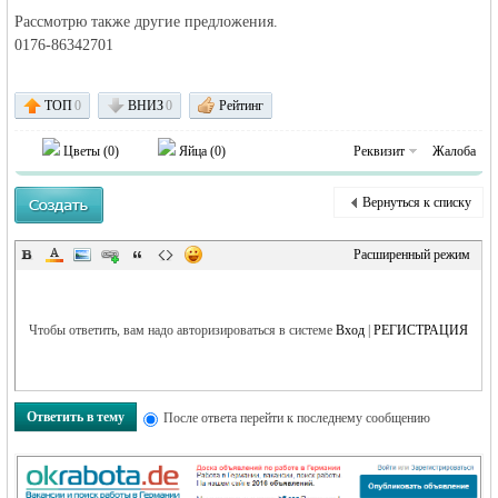
Рассмотрю также другие предложения.
0176-86342701
объявления в
ТОП
0
ВНИЗ
0
Рейтинг
Цветы (
0
)
Яйца (
0
)
Реквизит
Жалоба
Вернуться к списку
Расширенный режим
Германии -
Чтобы ответить, вам надо авторизироваться в системе
Вход
|
РЕГИСТРАЦИЯ
Ответить в тему
После ответа перейти к последнему сообщению