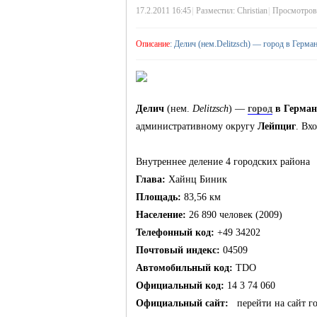
17.2.2011 16:45
|
Разместил:
Christian
|
Просмотров:
жизнь и
Описание
: Делич (нем.Delitzsch) — город в Герма
Делич
(нем.
Delitzsch
) —
город
в Герма
административному округу
Лейпциг
. Вх
Внутреннее деление 4 городских района
Глава:
Хайнц Биник
объявления в
Площадь:
83,56 км
Население:
26 890 человек (2009)
Телефонный код:
+49 34202
Почтовый индекс:
04509
Автомобильный код:
TDO
Официальный код:
14 3 74 060
Официальный сайт:
перейти на сайт г