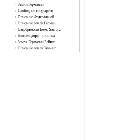
Земли Германии
Свободное государств
Описание Федеральной
Описание земли Герман
Саарбрюккен (нем. Saarbrü
Дюссельдорф - столица
Земля Германии Рейнла
Описание земли Тюринг