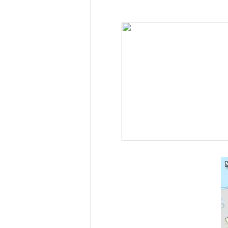
Германии -
MEINLAND.
RU