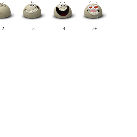
2
3
4
5+