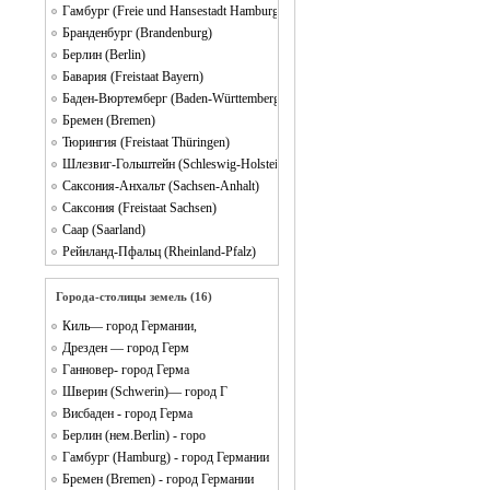
Гамбург (Freie und Hansestadt Hamburg)
Бранденбург (Brandenburg)
Берлин (Berlin)
Бавария (Freistaat Bayern)
Баден-Вюртемберг (Baden-Württemberg)
Бремен (Bremen)
Тюрингия (Freistaat Thüringen)
Шлезвиг-Гольштейн (Schleswig-Holstein)
Саксония-Анхальт (Sachsen-Anhalt)
Саксония (Freistaat Sachsen)
Саар (Saarland)
Рейнланд-Пфальц (Rheinland-Pfalz)
Города-столицы земель (16)
Киль— город Германии,
Дрезден — город Герм
Ганновер- город Герма
Шверин (Schwerin)— город Г
Висбаден - город Герма
Берлин (нем.Berlin) - горо
Гaмбург (Hamburg) - город Германии
Бремен (Bremen) - город Германии