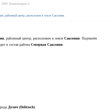
 5699
|
Комментарии: 0
нии, районный центр, расположен в земле Саксония.
нии
, районный центр, расположен в земле
Саксония
. Подчинён
одит в состав района
Северная Саксония
.
орода
Делич (Delitzsch)