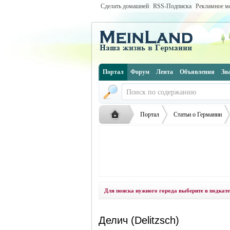
Сделать домашней
RSS-Подписка
Рекламное м
Портал
Форум
Лента
Объявления
Зн
Портал
Статьи о Германии
Русская
›
›
›
Для поиска нужного города выберите в подкате
Делич (Delitzsch)