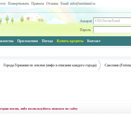
есто
Пожертвовать
Правила
Отзывы
Email: info@meinland.ru
Аккаунт
Пароль
акомства
Приложения
Погода
Купить кредиты
Контакт
Города Германии по землям (инфо и описание каждого города)
Саксония (Freista
›
гории землю, либо воспользуйтесь поиском по сайту