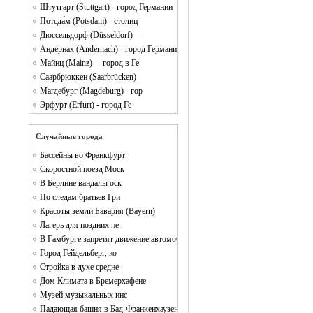
Штутгарт (Stuttgart) - город Германии
Потсда́м (Potsdam) - cтолиц
Дюссельдорф (Düsseldorf)—
Андернах (Andernach) - город Германии
Майнц (Mainz)— город в Ге
Саарбрюккен (Saarbrücken)
Магдебург (Magdeburg) - гор
Эрфурт (Erfurt) - город Ге
Случайные города
Бассейны во Франкфурт
Скоростной поезд Моск
В Берлине вандалы оск
По следам братьев Гри
Красоты земли Бавария (Bayern)
Лагерь для поздних пе
В Гамбурге запретят движение автомобилей
Город Гейдельберг, ко
Стройка в духе средне
Дом Климата в Бремерхафене
Музей музыкальных инс
Падающая башня в Бад-Франкенхаузене