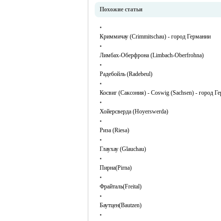
Похожие статьи
•
Криммичау (Crimmitschau) - город Германии
•
Лимбах-Оберфрона (Limbach-Oberfrohna)
•
Радебойль (Radebeul)
•
Косвиг (Саксония) - Coswig (Sachsen) - город Г
•
Хойерсверда (Hoyerswerda)
•
Риза (Riesa)
•
Глаухау (Glauchau)
•
Пирна(Pirna)
•
Фрайталь(Freital)
•
Баутцен(Bautzen)
•