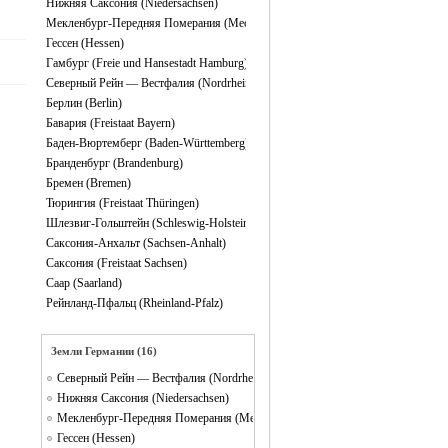
Нижняя Саксония (Niedersachsen)
Мекленбург-Передняя Померания (Mecklenburg-Vorpommern)
Гессен (Hessen)
Гамбург (Freie und Hansestadt Hamburg)
Северный Рейн — Вестфалия (Nordrhein-Westfalen)
Берлин (Berlin)
Бавария (Freistaat Bayern)
Баден-Вюртемберг (Baden-Württemberg)
Бранденбург (Brandenburg)
Бремен (Bremen)
Тюрингия (Freistaat Thüringen)
Шлезвиг-Гольштейн (Schleswig-Holstein)
Саксония-Анхальт (Sachsen-Anhalt)
Саксония (Freistaat Sachsen)
Саар (Saarland)
Рейнланд-Пфальц (Rheinland-Pfalz)
Земли Германии (16)
Северный Рейн — Вестфалия (Nordrhein-Westfalen)
Нижняя Саксония (Niedersachsen)
Мекленбург-Передняя Померания (Mecklenburg-Vorpommern)
Гессен (Hessen)