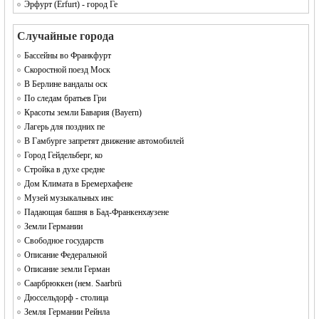
Эрфурт (Erfurt) - город Ге
Случайные города
Бассейны во Франкфурт
Скоростной поезд Моск
В Берлине вандалы оск
По следам братьев Гри
Красоты земли Бавария (Bayern)
Лагерь для поздних пе
В Гамбурге запретят движение автомобилей
Город Гейдельберг, ко
Стройка в духе средне
Дом Климата в Бремерхафене
Музей музыкальных инс
Падающая башня в Бад-Франкенхаузене
Земли Германии
Свободное государств
Описание Федеральной
Описание земли Герман
Саарбрюккен (нем. Saarbrü
Дюссельдорф - столица
Земля Германии Рейнла