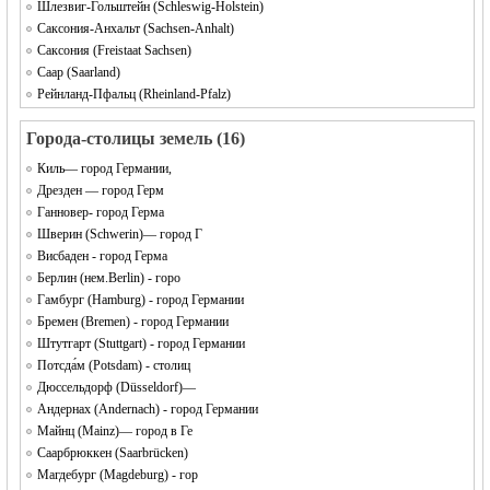
Шлезвиг-Гольштейн (Schleswig-Holstein)
Саксония-Анхальт (Sachsen-Anhalt)
Саксония (Freistaat Sachsen)
Саар (Saarland)
Рейнланд-Пфальц (Rheinland-Pfalz)
Города-столицы земель (16)
Киль— город Германии,
Дрезден — город Герм
Ганновер- город Герма
Шверин (Schwerin)— город Г
Висбаден - город Герма
Берлин (нем.Berlin) - горо
Гaмбург (Hamburg) - город Германии
Бремен (Bremen) - город Германии
Штутгарт (Stuttgart) - город Германии
Потсда́м (Potsdam) - cтолиц
Дюссельдорф (Düsseldorf)—
Андернах (Andernach) - город Германии
Майнц (Mainz)— город в Ге
Саарбрюккен (Saarbrücken)
Магдебург (Magdeburg) - гор