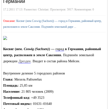
›
Германии
17.2.2011 17:13
|
Разместил:
›
Christian
|
Просмотров: 5917
|
Комментарии: 0
Описание
: Косвиг (нем.Coswig (Sachsen)) — город в Германии, районный центр,
расположен в земле Саксония. Подчинён земельной дире ...
жизнь и
Косвиг (нем.
Coswig (Sachsen)
) —
город
в Германии, районный
центр, расположен в земле Саксония.
Подчинён
земельной
дирекции
Дрезден
. Входит в состав района Мейсен.
Внутреннее деление 5 городских районов
Глава:
Михель Райхенбах
Площадь:
25,85 км
объявления в
Население:
21 805 человек (2009)
Телефонный код:
+49 3523
Почтовый индекс:
01631–01640