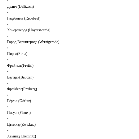
•
Делич (Delitzsch)
•
Радебойль (Radebeul)
•
Хойерсверда (Hoyerswerda)
•
Город Вернигероде (Wernigerode)
•
Пирна(Pirna)
•
Фрайталь(Freital)
•
Баутцен(Bautzen)
•
Фрайберг(Freiberg)
•
Гёрлиц(Görlitz)
•
Плауэн(Plauen)
•
Цвиккау(Zwickau)
•
Хемниц(Chemnitz)