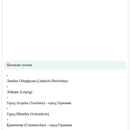
Похожие статьи
•
Лимбах-Оберфрона (Limbach-Oberfrohna)
•
Лейпциг (Leipzig)
•
Город Ауэрбах (Auerbach) - город Германии
•
Город Шёнебек (Schönebeck)
•
Криммичау (Crimmitschau) - город Германии