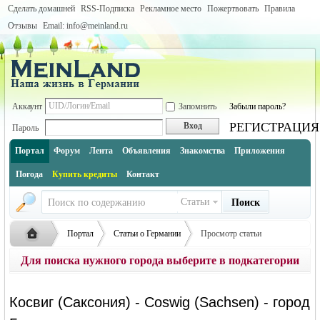
Сделать домашней
RSS-Подписка
Рекламное место
Пожертвовать
Правила
Отзывы
Email: info@meinland.ru
Аккаунт
Запомнить
Забыли пароль?
РЕГИСТРАЦИЯ
Вход
Пароль
Портал
Форум
Лента
Объявления
Знакомства
Приложения
Погода
Купить кредиты
Контакт
Статьи
Поиск
Портал
Статьи о Германии
Просмотр статьи
Для поиска нужного города выберите в подкатегории
Города Германии по землям (инфо и описание каждого города)
землю, либо воспользуйтесь поиском по сайту
Саксония (Freistaat Sachsen)
Русская
›
›
›
Косвиг (Саксония) - Coswig (Sachsen) - город