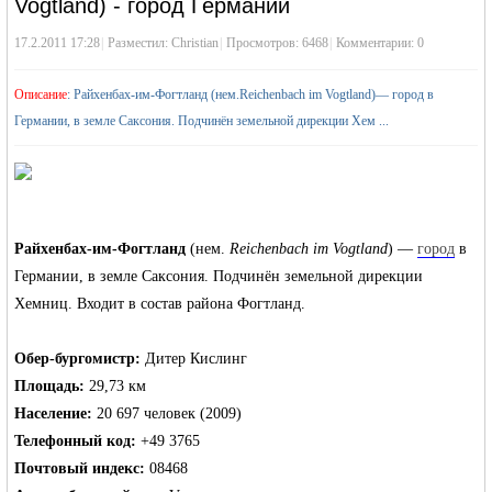
›
Vogtland) - город Германии
17.2.2011 17:28
|
Разместил:
›
Christian
|
Просмотров: 6468
|
Комментарии: 0
Описание
: Райхенбах-им-Фогтланд (нем.Reichenbach im Vogtland)— город в
Германии, в земле Саксония. Подчинён земельной дирекции Хем ...
жизнь и
Райхенбах-им-Фогтланд
(нем.
Reichenbach im Vogtland
) —
город
в
Германии, в земле Саксония. Подчинён
земельной дирекции
Хемниц
. Входит в состав района Фогтланд.
Обер-бургомистр:
Дитер Кислинг
Площадь:
29,73 км
объявления в
Население:
20 697 человек (2009)
Телефонный код:
+49 3765
Почтовый индекс:
08468