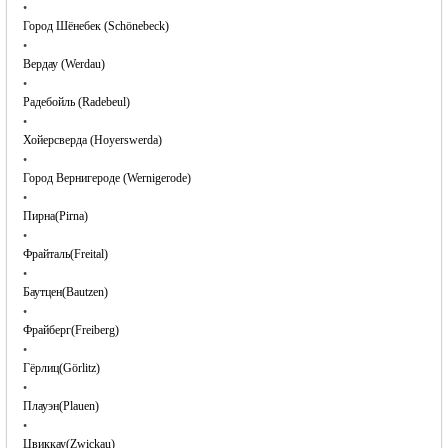
•
Город Шёнебек (Schönebeck)
•
Вердау (Werdau)
•
Радебойль (Radebeul)
•
Хойерсверда (Hoyerswerda)
•
Город Вернигероде (Wernigerode)
•
Пирна(Pirna)
•
Фрайталь(Freital)
•
Баутцен(Bautzen)
•
Фрайберг(Freiberg)
•
Гёрлиц(Görlitz)
•
Плауэн(Plauen)
•
Цвиккау(Zwickau)