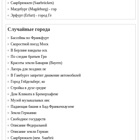
Саарбрюккен (Saarbrücken)
Магдебург (Magdeburg) - гор
Эрфурт (Erfurt) - город Ге
Случайные города
Бассейны во Франкфурт
Скоростной поезд Моск
В Берлине вандалы оск
По следам братьев Гри
Красоты земли Бавария (Bayern)
Лагерь для поздних пе
В Гамбурге запретят движение автомобилей
Город Гейдельберг, ко
Стройка в духе средне
Дом Климата в Бремерхафене
Музей музыкальных инс
Падающая башня в Бад-Франкенхаузене
Земли Германии
Свободное государств
Описание Федеральной
Описание земли Герман
Саарбрюккен (нем. Saarbrü