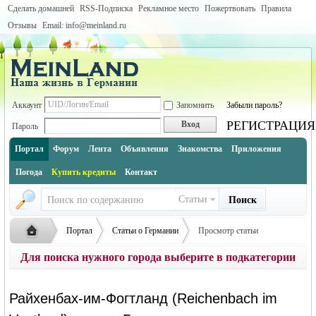
Сделать домашней
RSS-Подписка
Рекламное место
Пожертвовать
Правила
Отзывы
Email: info@meinland.ru
Аккаунт
Запомнить
Забыли пароль?
РЕГИСТРАЦИЯ
Вход
Пароль
Портал
Форум
Лента
Объявления
Знакомства
Приложения
Погода
Купить кредиты
Контакт
Статьи
Поиск
Портал
Статьи о Германии
Просмотр статьи
Для поиска нужного города выберите в подкатегории
Города Германии по землям (инфо и описание каждого города)
землю, либо воспользуйтесь поиском по сайту
Саксония (Freistaat Sachsen)
Русская
›
›
›
Райхенбах-им-Фогтланд (Reichenbach im