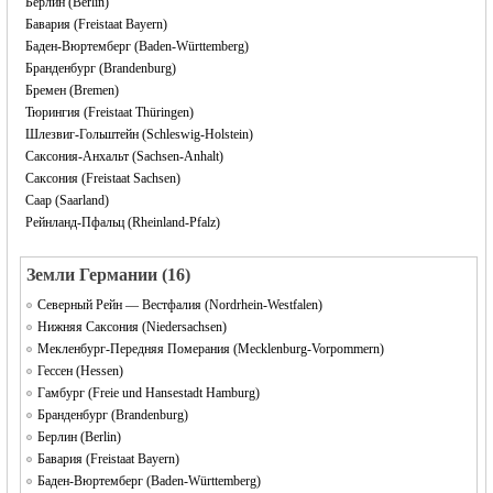
Берлин (Berlin)
Бавария (Freistaat Bayern)
Баден-Вюртемберг (Baden-Württemberg)
Бранденбург (Brandenburg)
Бремен (Bremen)
Тюрингия (Freistaat Thüringen)
Шлезвиг-Гольштейн (Schleswig-Holstein)
Саксония-Анхальт (Sachsen-Anhalt)
Саксония (Freistaat Sachsen)
Саар (Saarland)
Рейнланд-Пфальц (Rheinland-Pfalz)
Земли Германии (16)
Северный Рейн — Вестфалия (Nordrhein-Westfalen)
Нижняя Саксония (Niedersachsen)
Мекленбург-Передняя Померания (Mecklenburg-Vorpommern)
Гессен (Hessen)
Гамбург (Freie und Hansestadt Hamburg)
Бранденбург (Brandenburg)
Берлин (Berlin)
Бавария (Freistaat Bayern)
Баден-Вюртемберг (Baden-Württemberg)