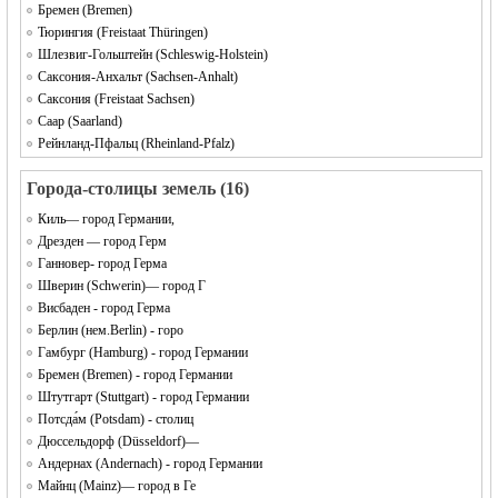
Бремен (Bremen)
Тюрингия (Freistaat Thüringen)
Шлезвиг-Гольштейн (Schleswig-Holstein)
Саксония-Анхальт (Sachsen-Anhalt)
Саксония (Freistaat Sachsen)
Саар (Saarland)
Рейнланд-Пфальц (Rheinland-Pfalz)
Города-столицы земель (16)
Киль— город Германии,
Дрезден — город Герм
Ганновер- город Герма
Шверин (Schwerin)— город Г
Висбаден - город Герма
Берлин (нем.Berlin) - горо
Гaмбург (Hamburg) - город Германии
Бремен (Bremen) - город Германии
Штутгарт (Stuttgart) - город Германии
Потсда́м (Potsdam) - cтолиц
Дюссельдорф (Düsseldorf)—
Андернах (Andernach) - город Германии
Майнц (Mainz)— город в Ге