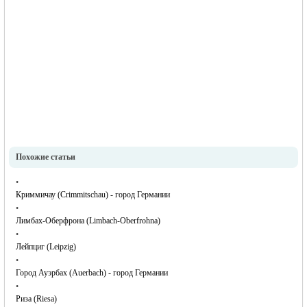
Похожие статьи
•
Криммичау (Crimmitschau) - город Германии
•
Лимбах-Оберфрона (Limbach-Oberfrohna)
•
Лейпциг (Leipzig)
•
Город Ауэрбах (Auerbach) - город Германии
•
Риза (Riesa)