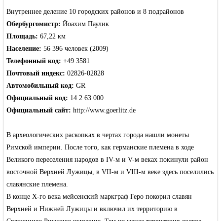
Внутреннее деление 10 городских районов и 8 подрайонов
Обербургомистр:
Йоахим Паулик
Площадь:
67,22 км
Население:
56 396 человек (2009)
Германии -
Телефонный код:
+49 3581
Почтовый индекс:
02826-02828
Автомобильный код:
GR
Официальный код:
14 2 63 000
Официальный сайт:
http://www.goerlitz.de
В археологических раскопках в чертах города нашли монеты
Римской империи. После того, как германские племена в ходе
MEINLAND.
Великого переселения народов в IV-м и V-м веках покинули район
восточной Верхней Лужицы, в VII-м и VIII-м веке здесь поселились
славянские племена.
В конце X-го века мейсенский маркграф Геро покорил славян
Верхней и Нижней Лужицы и включил их территорию в