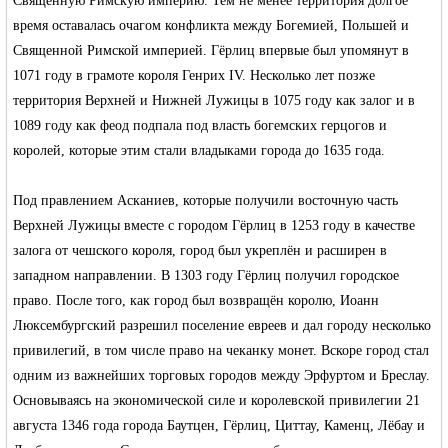
Священную Римскую империю. Тем не менее территория долгое
время оставалась очагом конфликта между Богемией, Польшей и
Священной Римской империей. Гёрлиц впервые был упомянут в
RU
1071 году в грамоте короля Генрих IV. Несколько лет позже
территория Верхней и Нижней Лужицы в 1075 году как залог и в
1089 году как феод подпала под власть богемских герцогов и
королей, которые этим стали владыками города до 1635 года.
Под правлением Асканиев, которые получили восточную часть
Верхней Лужицы вместе с городом Гёрлиц в 1253 году в качестве
залога от чешского короля, город был укреплён и расширен в
западном направлении. В 1303 году Гёрлиц получил городское
право. После того, как город был возвращён королю,
Иоанн
Люксембургский
разрешил поселение евреев и дал городу несколько
привилегий, в том числе право на чеканку монет. Вскоре город стал
одним из важнейших торговых городов между Эрфуртом и
Бреслау
.
Основываясь на экономической силе и королевской привилегии 21
августа 1346 года города Баутцен, Гёрлиц, Циттау, Каменц, Лёбау и