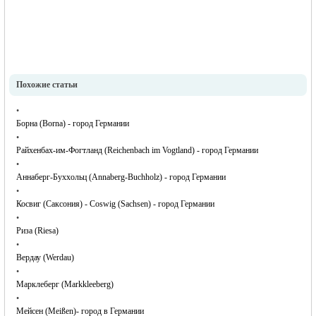
Похожие статьи
•
Борна (Borna) - город Германии
•
Райхенбах-им-Фогтланд (Reichenbach im Vogtland) - город Германии
•
Аннаберг-Буххольц (Annaberg-Buchholz) - город Германии
•
Косвиг (Саксония) - Coswig (Sachsen) - город Германии
•
Риза (Riesa)
•
Вердау (Werdau)
•
Марклеберг (Markkleeberg)
•
Мейсен (Meißen)- город в Германии