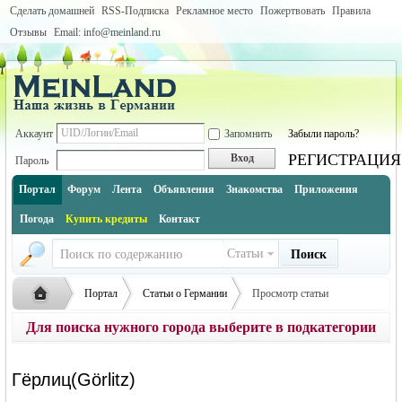
Сделать домашней
RSS-Подписка
Рекламное место
Пожертвовать
Правила
Отзывы
Email: info@meinland.ru
Аккаунт
Запомнить
Забыли пароль?
РЕГИСТРАЦИЯ
Вход
Пароль
Портал
Форум
Лента
Объявления
Знакомства
Приложения
Погода
Купить кредиты
Контакт
Статьи
Поиск
Портал
Статьи о Германии
Просмотр статьи
Для поиска нужного города выберите в подкатегории
Города Германии по землям (инфо и описание каждого города)
землю, либо воспользуйтесь поиском по сайту
Саксония (Freistaat Sachsen)
Русская
›
›
›
Гёрлиц(Görlitz)