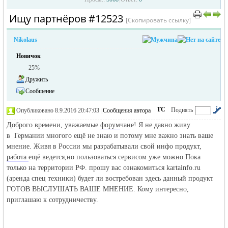
Ищу партнёров #12523
›
›
[Скопировать ссылку]
Nikolaus
Новичок
25%
Дружить
Сообщение
жизнь и
ТС
Поднять
Опубликовано 8.9.2016 20:47:03
|
Сообщения автора
|
по убыванию
Доброго времени, уважаемые
форум
чане! Я не давно живу
в Германии многого ещё не знаю и потому мне важно знать ваше
мнение. Живя в России мы разрабатывали свой инфо продукт,
работа
ещё ведется,но пользоваться сервисом уже можно.Пока
только на территории РФ. прошу вас ознакомиться kartainfo.ru
(аренда спец техники) будет ли востребован здесь данный продукт
ГОТОВ ВЫСЛУШАТЬ ВАШЕ МНЕНИЕ. Кому интересно,
приглашаю к сотрудничеству.
объявления в