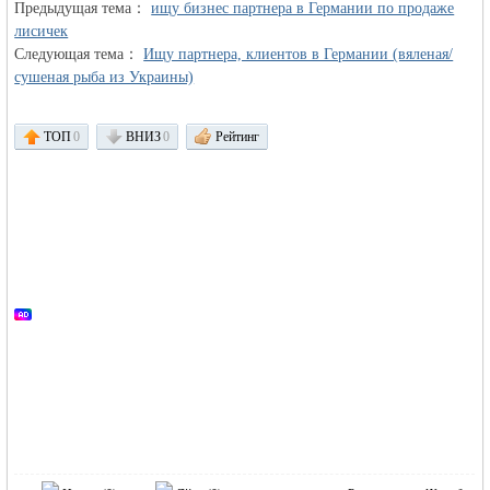
Предыдущая тема：
ищу бизнес партнера в Германии по продаже
лисичек
Следующая тема：
Ищу партнера, клиентов в Германии (вяленая/
сушеная рыба из Украины)
ТОП
0
ВНИЗ
0
Рейтинг
Германии -
MEINLAND.