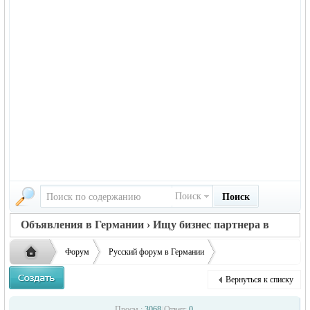
Поиск
Поиск
Объявления в Германии › Ищу бизнес партнера в
Германии
Форум
Русский форум в Германии
Объявления в Германии
Ищу бизнес партнера в Германии
Вернуться к списку
Ищу партнёров
Русская
›
›
›
Просм.:
3068
|
Ответ:
0