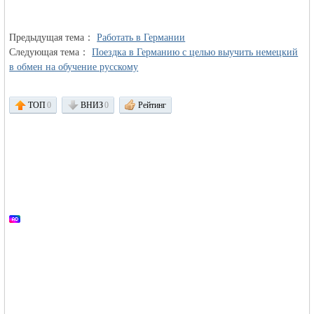
объявления в
Предыдущая тема：
Работать в Германии
Следующая тема：
Поездка в Германию с целью выучить немецкий
в обмен на обучение русскому
ТОП
0
ВНИЗ
0
Рейтинг
Германии -
MEINLAND.