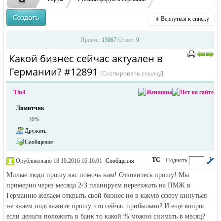
Работа и Бизнес в Германии
Какой бизнес сейчас актуален в Германии?
Вернуться к списку
Русская
›
›
›
Просм.:
13067
|
Ответ:
9
Какой бизнес сейчас актуален в
›
Германии? #12891
[Скопировать ссылку]
Tin4
Лимитчик
30%
Дружить
жизнь и
Сообщение
ТС
Поднять
Опубликовано 18.10.2016 16:16:01
|
Сообщения
автора
|
по убыванию
Милые люди прошу вас помочь нам! Отзовитесь прошу! Мы
примерно через месяца 2-3 планируем переезжать на ПМЖ в
Германию желаем открыть свой бизнес но в какую сферу кинуться
не знаем подскажите прошу что сейчас прибыльно? И ещё вопрос
если деньги положить в банк то какой % можно снимать в месяц?