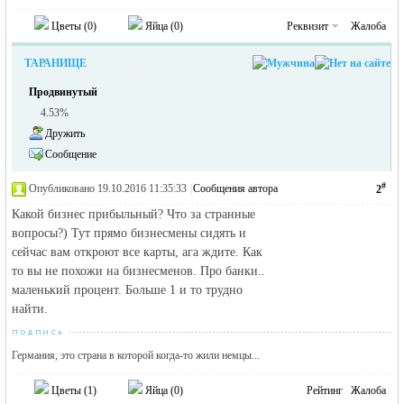
Цветы (
0
)
Яйца (
0
)
Реквизит
Жалоба
ТАРАНИЩЕ
Продвинутый
4.53%
Дружить
Сообщение
RU
#
Опубликовано 19.10.2016 11:35:33
|
Сообщения автора
2
Какой бизнес прибыльный? Что за странные
вопросы?) Тут прямо бизнесмены сидять и
сейчас вам откроют все карты, ага ждите. Как
то вы не похожи на бизнесменов. Про банки..
маленький процент. Больше 1 и то трудно
найти.
Германия, это страна в которой когда-то жили немцы...
Цветы (
1
)
Яйца (
0
)
Рейтинг
Жалоба