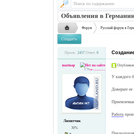
Объявления в Германии
Форум
Русский форум в Гер
Создание
Русская
›
›
Просм.:
2457
|
Ответ:
0
marinap
Опубликова
У каждого б
Доверьте ее
Приемлемые
жизнь и
Работа
произ
Лимитчик
30%
Предыдуща