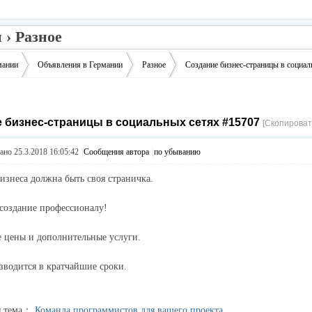
 › Разное
мании
Объявления в Германии
Разное
Создание бизнес-страницы в социал
 бизнес-страницы в социальных сетях #15707
›
›
›
[Скопироват
но 25.3.2018 16:05:42
|
Сообщения автора
|
по убыванию
изнеса должна быть своя страничка.
 создание профессионалу!
 цены и дополнительные услуги.
водится в кратчайшие сроки.
я тема：
Команда программистов для вашего проекта