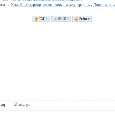
 тема：
Хоккейный турнир, посвященный международному Дню памяти
ТОП
0
ВНИЗ
0
Рейтинг
 (
0
)
Яйца (
0
)