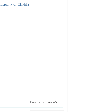
 умерших от СПИДа
Реквизит
Жалоба