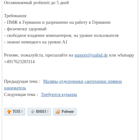
Оплачиваемый probezeit до 5 дней
Требования:
объявления в
- ПМЖ в Германии и разрешение на работу в Германии
- физически здоровый
- свободное владение компьютером, на уровне пользователя
- знание немецкого на уровне A1
Резюме, пожалуйста, присылайте на
support@rusbid.de
или whatsapp
+4917623283114
Германии -
Предыдущая тема：
Маляры,отделочники,сантехники прямои
наниматель
Следующая тема：
Требуются курьеры
ТОП
0
ВНИЗ
0
Рейтинг