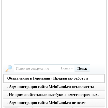
Поиск
Поиск
Объявления в Германии › Предлагаю работу в
Германии
- Администрация сайта MeinLand.ru оставляет за
собой право редактировать объявление, не искажая
- Не применяйте заглавные буквы вместо строчных,
его смысл
последует удаление объявления
- Администрация сайта MeinLand.ru не несет