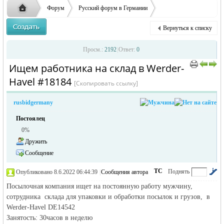
ответственности за содержание размещенных
Форум
Русский форум в Германии
объявлений
Объявления в Германии
Предлагаю работу в Германии
Вернуться к списку
Ищем работника на склад в Werder-Havel
Русская
›
›
›
Просм.:
2192
|
Ответ:
0
Ищем работника на склад в Werder-
›
›
Havel #18184
[Скопировать ссылку]
rusbidgermany
Постоялец
0%
Дружить
жизнь и
Сообщение
ТС
Поднять
Опубликовано 8.6.2022 06:44:39
|
Сообщения автора
|
по убыванию
Посылочная компания ищет на постоянную работу мужчину,
сотрудника склада для упаковки и обработки посылок и грузов, в
Werder-Havel DE14542
Занятость: 30часов в неделю