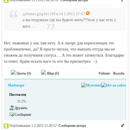
Опубликовано 15.1.2015 08:38:10
|
Сообщения автора
3
добавил grig541198 в 14.1.2015 17:47
а вы подумали где вы будите жить???или у вас есть у
кого ...
Нет, знакомых у нас там нету. А в лагере для переселенцев это
проблематично, да? Я просто читала, что выехать оттуда мы не
сможем до получения статуса.....А это может затянуться. Благодарю
за ответ, будем искать кого-то кто бы присмотрел. :-)
Цветы (
0
)
Яйца (
0
)
Рейтинг
Жалоба
Marburger
Постоялец
31.2%
Дружить
Сообщение
#
Опубликовано 1.2.2015 11:20:12
|
Сообщения автора
4