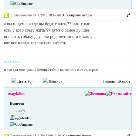
Сообщение
#
Опубликовано 14.1.2015 18:47:46
|
Сообщения автора
2
RU
а вы подумали где вы будите жить???или у вас
есть у кого сразу жить??я думаю самое лучшее
оставить собаку друзьям родственникам и как у
вас все наладится поехать забрать...
и кто дал мне право Помнить тебя и вспомнить еще один раз?
Цветы (
6
)
Яйца (
0
)
Рейтинг
Жалоба
magdalina
Новичок
35%
Дружить
Сообщение
#