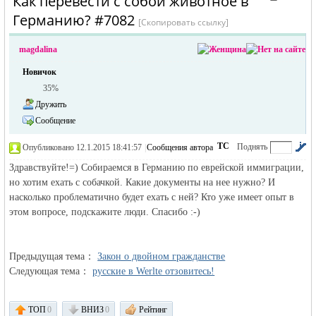
Как перевести с собой животное в
›
Германию? #7082
[Скопировать ссылку]
magdalina
Новичок
35%
Дружить
жизнь и
Сообщение
ТС
Поднять
Опубликовано 12.1.2015 18:41:57
|
Сообщения автора
|
по убыванию
Здравствуйте!=) Собираемся в Германию по еврейской иммиграции,
но хотим ехать с собачкой. Какие документы на нее нужно? И
насколько проблематично будет ехать с ней? Кто уже имеет опыт в
этом вопросе, подскажите люди. Спасибо :-)
Предыдущая тема：
объявления в
Закон о двойном гражданстве
Следующая тема：
русские в Werlte отзовитесь!
ТОП
0
ВНИЗ
0
Рейтинг