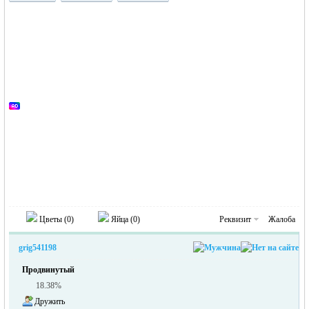
Германии -
MEINLAND.
Цветы (
0
)
Яйца (
0
)
Реквизит
Жалоба
grig541198
Продвинутый
18.38%
Дружить