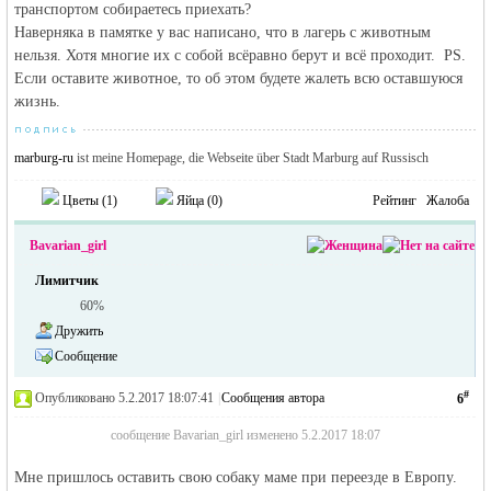
транспортом собираетесь приехать?
Наверняка в памятке у вас написано, что в лагерь с животным
нельзя. Хотя многие их с собой всёравно берут и всё проходит. PS.
Если оставите животное, то об этом будете жалеть всю оставшуюся
жизнь.
marburg-ru
ist meine Homepage, die Webseite über Stadt Marburg auf Russisch
Цветы (
1
)
Яйца (
0
)
Рейтинг
Жалоба
Bavarian_girl
Лимитчик
60%
Дружить
Сообщение
#
Опубликовано 5.2.2017 18:07:41
|
Сообщения автора
6
сообщение Bavarian_girl изменено 5.2.2017 18:07
Мне пришлось оставить свою собаку маме при переезде в Европу.