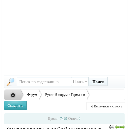
Поиск
Поиск
Форум
Русский форум в Германии
Иностранцы в Германии
Как перевести с собой животное в Германию?
Вернуться к списку
Русская
›
›
›
Просм.:
7429
|
Ответ:
6