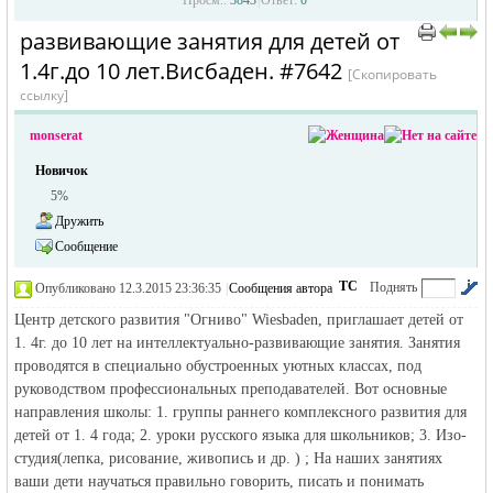
Просм.:
3843
|
Ответ:
0
развивающие занятия для детей от
›
›
1.4г.до 10 лет.Висбаден. #7642
[Скопировать
ссылку]
monserat
Новичок
5%
жизнь и
Дружить
Сообщение
ТС
Поднять
Опубликовано 12.3.2015 23:36:35
|
Сообщения автора
|
по убыванию
Центр детского развития "Огниво" Wiesbaden, приглашает детей от
1. 4г. до 10 лет на интеллектуально-развивающие занятия. Занятия
проводятся в специально обустроенных уютных классах, под
руководством профессиональных преподавателей. Вот основные
направления школы: 1. группы раннего комплексного развития для
детей от 1. 4 года; 2. уроки русского языка для школьников; 3. Изо-
объявления в
студия(лепка, рисование, живопись и др. ) ; На наших занятиях
ваши дети научаться правильно говорить, писать и понимать