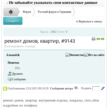
заглавные буквы вместо строчных, последует
ответственности за содержание размещенных
- Не забывайте указывать свои контактные данные
удаление объявления
объявлений
Форум
Русский форум в Германии
Объявления в Германии
Окажу услуги в Германии
Вернуться к списку
ремонт домов, квартир,
Русская
›
›
›
Просм.:
2402
|
Ответ:
0
ремонт домов, квартир, #9143
›
›
[Скопировать ссылку]
d.mazaicik
Новичок
35%
Дружить
Сообщение
жизнь и
ТС
Поднять
Опубликовано 23.8.2015 09:16:29
|
Сообщения автора
|
по убыванию
ремонт домов, квартир, внутренняя отделка, покраска, гипс,обои
подробнее по телефону