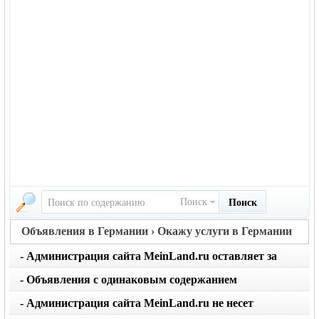
Поиск
Поиск
Объявления в Германии › Окажу услуги в Германии
- Администрация сайта MeinLand.ru оставляет за
собой право редактировать объявление, не искажая
- Объявления с одинаковым содержанием
его смысл
размещаются не чаще 1 раза в месяц. Не применяйте
- Администрация сайта MeinLand.ru не несет