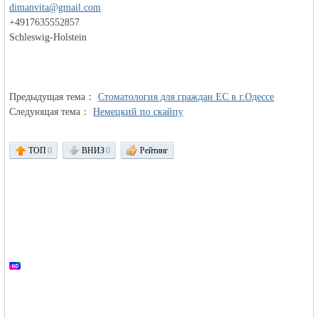
dimanvita@gmail.com
+4917635552857
Schleswig-Holstein
объявления в
Предыдущая тема：
Стоматология для граждан ЕС в г.Одессе
Следующая тема：
Немецкий по скайпу
ТОП
0
ВНИЗ
0
Рейтинг
Германии -