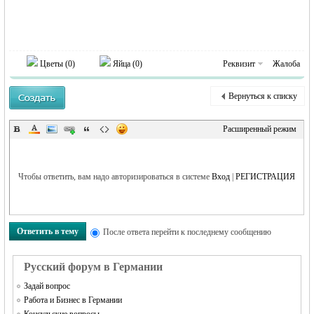
MEINLAND.
Цветы (
0
)
Яйца (
0
)
Реквизит
Жалоба
Вернуться к списку
Расширенный режим
RU
Чтобы ответить, вам надо авторизироваться в системе
Вход
|
РЕГИСТРАЦИЯ
Ответить в тему
После ответа перейти к последнему сообщению
Русский форум в Германии
Задай вопрос
Работа и Бизнес в Германии