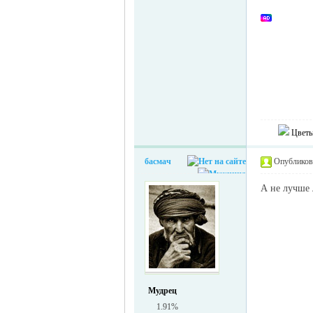
MEINLAND.
Цветы
басмач
Опубликова
А не лучше 
RU
Мудрец
1.91%