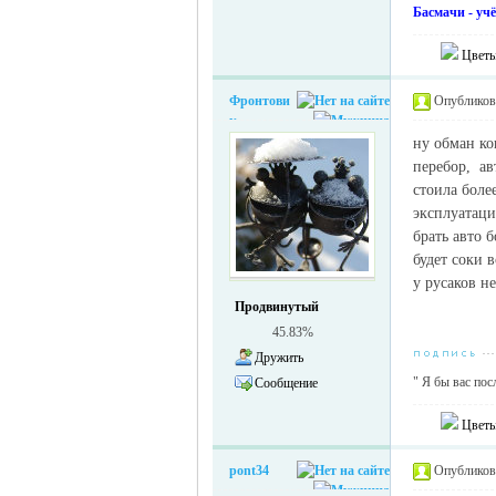
Басмачи - учё
Цветы
Фронтови
Опубликова
к
ну обман ко
перебор, ав
стоила боле
эксплуатаци
брать авто 
будет соки 
у русаков не
Продвинутый
45.83%
Дружить
" Я бы вас посл
Сообщение
Цветы
pont34
Опубликова