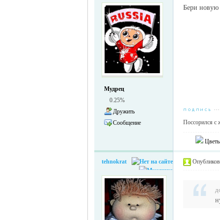
Бери новую в
Мудрец
0.25%
Дружить
Поссорился с 
Сообщение
Цветы
tehnokrat
Опубликова
д
н