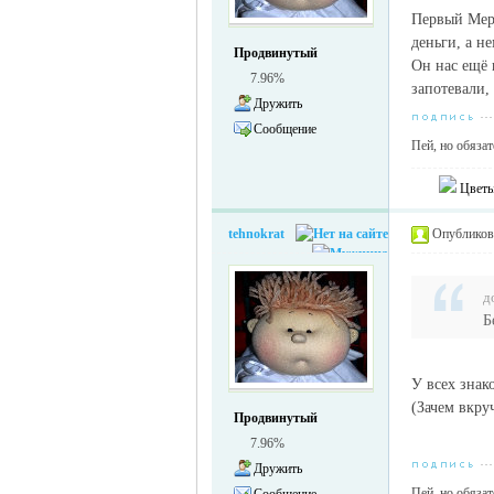
Первый Мери
деньги, а н
Продвинутый
Он нас ещё 
7.96%
запотевали,
Дружить
Сообщение
Пей, но обяза
Цветы
tehnokrat
Опубликова
д
Б
У всех знак
(Зачем вкру
Продвинутый
7.96%
Дружить
Пей, но обяза
Сообщение