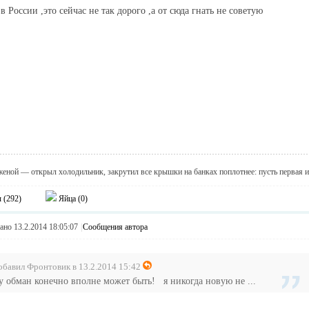
 России ,это сейчас не так дорого ,а от сюда гнать не советую
женой — открыл холодильник, закрутил все крышки на банках поплотнее: пусть первая и
 (
292
)
Яйца (
0
)
но 13.2.2014 18:05:07
|
Сообщения автора
обавил Фронтовик в 13.2.2014 15:42
у обман конечно вполне может быть! я никогда новую не ...