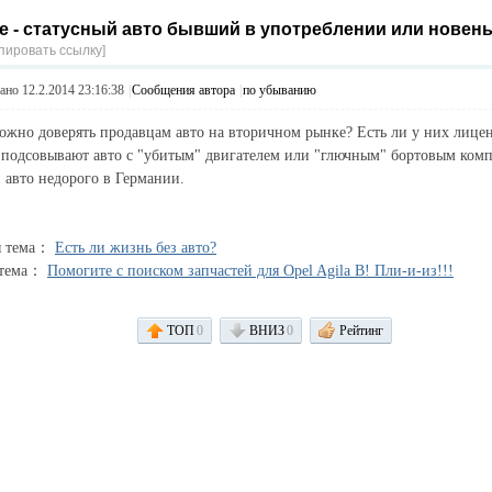
е - статусный авто бывший в употреблении или новен
пировать ссылку]
но 12.2.2014 23:16:38
|
Сообщения автора
|
по убыванию
ожно доверять продавцам авто на вторичном рынке? Есть ли у них лице
подсовывают авто с "убитым" двигателем или "глючным" бортовым ком
авто недорого в Германии.
я тема：
Есть ли жизнь без авто?
 тема：
Помогите с поиском запчастей для Opel Agila B! Пли-и-из!!!
ТОП
0
ВНИЗ
0
Рейтинг