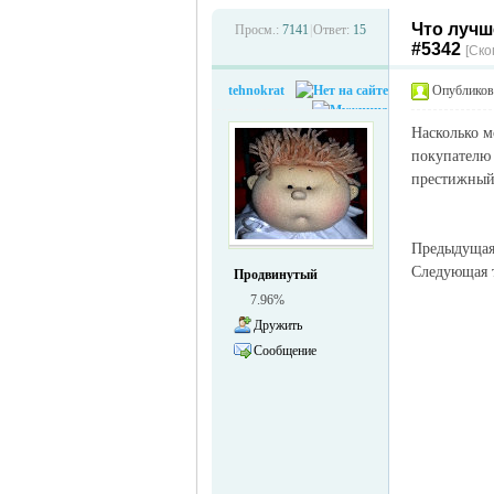
Что лучш
Просм.:
7141
|
Ответ:
15
#5342
[Ско
tehnokrat
Опубликова
Насколько м
объявления в
покупателю 
престижный 
Предыдуща
Следующая
Продвинутый
7.96%
Дружить
Сообщение
Германии -