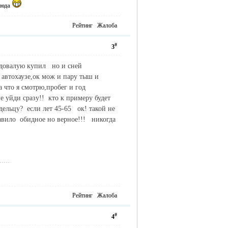
сюда
Рейтинг
Жалоба
#
3
годовалую купил но и сней
в автохаузе,ок мож и пару тыш и
 что я смотрю,пробег и год
 уйди сразу!! кто к примеру будет
дельцу? если лет 45-65 ок! такой не
равило обидное но верное!!! никогда
Рейтинг
Жалоба
#
4