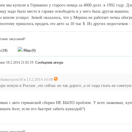
н мы купили в Германии у старого немца за 4000 долл. в 1992 году. Дл
емцу надо было место в гараже освободить и у него была другая машина.
и вином угощал. Зимой оказалось, что у Мерина не работает печка обогре
 поэтому пришлось продать это авто за 10 тыс $. Из других недостатков 
тельно закусывай!
 (
18
)
Яйца (
0
)
но 18.2.2014 21:02:19
|
Сообщения автора
обавил pont34 в 13.2.2014 16:08
ери новую в России ,это сейчас не так дорого ,а от сюда гнать не советую
омых с авто германской сборки НЕ БЫЛО проблем. У всех знакомых, куп
чивать болт, если его быстрее забить кувалдой?)
тельно закусывай!