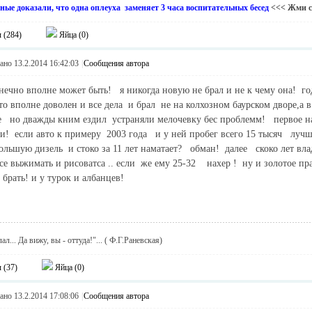
ные доказали, что одна оплеуха заменяет 3 часа воспитательных бесед
<<< Жми 
 (
284
)
Яйца (
0
)
но 13.2.2014 16:42:03
|
Сообщения автора
нечно вполне может быть! я никогда новую не брал и не к чему она! 
то вполне доволен и все дела и брал не на колхозном баурском дворе,а 
е но дважды кним ездил устраняли мелочевку бес проблемм! первое на
и! если авто к примеру 2003 года и у ней пробег всего 15 тысяч лучше
большую дизель и стоко за 11 лет наматает? обман! далее скоко лет вла
все выжимать и рисоватса .. если же ему 25-32 нахер ! ну и золотое п
 брать! и у турок и албанцев!
ал... Да вижу, вы - оттуда!"... ( Ф.Г.Раневская)
 (
37
)
Яйца (
0
)
но 13.2.2014 17:08:06
|
Сообщения автора