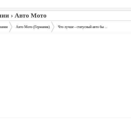
нии › Авто Мото
мании
Авто Мото (Германия)
Что лучше - статусный авто бы ...
›
›