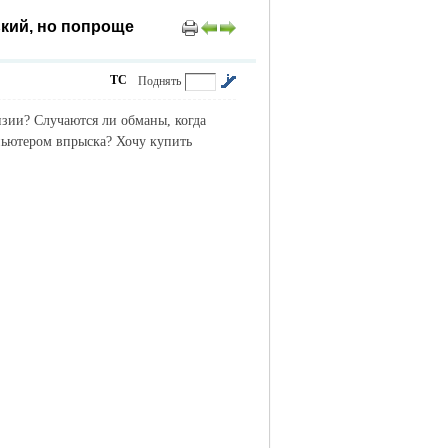
ький, но попроще
ТС
Поднять
нзии? Случаются ли обманы, когда
пьютером впрыска? Хочу купить