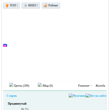
ТОП
0
ВНИЗ
0
Рейтинг
Германии -
Цветы (
209
)
Яйца (
0
)
Реквизит
Жалоба
MEINLAND.
Старик
Продвинутый
86.5%