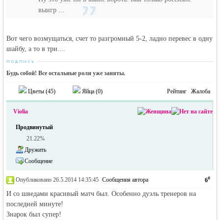
выигр ...
Вот чего возмущаться, счет то разгромный 5-2, ладно перевес в одну
шайбу, а то в три....
Будь собой! Все остальные роли уже заняты.
Цветы (
45
)
Яйца (
0
)
Рейтинг
Жалоба
Violia
Продвинутый
21.22%
Дружить
Сообщение
#
Опубликовано 26.5.2014 14:35:45
|
Сообщения автора
6
И со шведами красивый матч был. Особенно дуэль тренеров на
последней минуте!
Знарок был супер!