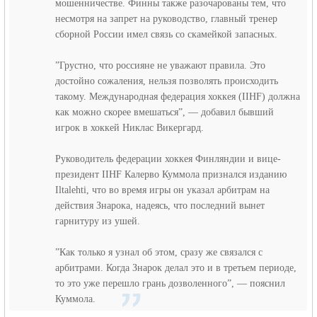
мошенничестве. Финны также разочарованы тем, что
несмотря на запрет на руководство, главный тренер
сборной России имел связь со скамейкой запасных.
”Грустно, что россияне не уважают правила. Это
достойно сожаления, нельзя позволять происходить
такому. Международная федерация хоккея (IIHF) должна
как можно скорее вмешаться”, — добавил бывший
игрок в хоккей Никлас Викергард.
Руководитель федерации хоккея Финляндии и вице-
президент IIHF Калерво Куммола признался изданию
Iltalehti, что во время игры он указал арбитрам на
действия Знарока, надеясь, что последний вынет
гарнитуру из ушей.
”Как только я узнал об этом, сразу же связался с
арбитрами. Когда Знарок делал это и в третьем периоде,
то это уже перешло грань дозволенного”, — пояснил
Куммола.