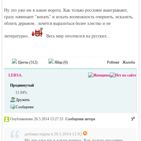
Ну это уже ни в какие ворота. Как только россияне выигрывают,
сразу начинают "копать" и искать возможность очернить, исказить,
облить дерьмом...хочется выразиться более хлестко и не
литературно...
Весь мир ополчился на русских...
Цветы (
312
)
Яйца (
0
)
Рейтинг
Жалоба
LERSA.
Продвинутый
11.94%
Дружить
Сообщение
#
Опубликовано 26.5.2014 13:27:33
|
Сообщения автора
5
добавил sigma в 26.5.2014 12:02
Ну это уже ни в какие ворота. Как только россияне