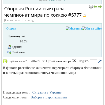
Сборная России выиграла
›
чемпионат мира по хоккею #5777
[Скопировать ссылку]
Старик
Продвинутый
86.5%
жизнь и
Дружить
Сообщение
ТС
Поднять
Опубликовано 25.5.2014 22:53:11
|
Сообщения автора
|
по убыванию
В финале российские хоккеисты переиграли сборную Финляндии
и в пятый раз завоевали титул чемпионов мира
Предыдущая тема：
Ситуация в Украине
объявления в
Следующая тема：
Выборы в Европарламент