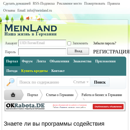
Сделать домашней
RSS-Подписка
Рекламное место
Пожертвовать
Правила
Отзывы
Email: info@meinland.ru
Аккаунт
Запомнить
Забыли пароль?
РЕГИСТРАЦИЯ
Вход
Пароль
Портал
Форум
Лента
Объявления
Знакомства
Приложения
Погода
Купить кредиты
Контакт
Статьи
Поиск
Портал
Статьи о Германии
Работа и бизнес в Германии
Просмотр статьи
Русская
›
›
›
Знаете ли вы программы содействия
›