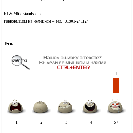
KfW-Mittelstandsbank
Информация на немецком – тел.: 01801-241124
Теги:
4
1
2
3
4
5+