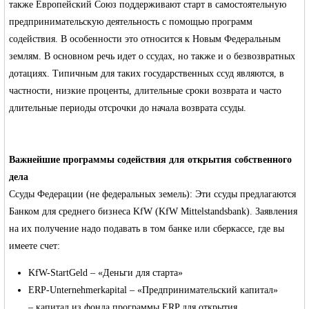
также Европейский Союз поддерживают старт в самостоятельную
предпринимательскую деятельность с помощью программ
содействия. В особенности это относится к Новым Федеральным
землям. В основном речь идет о ссудах, но также и о безвозвратных
дотациях. Типичным для таких государственных ссуд являются, в
Германии -
частности, низкие проценты, длительные сроки возврата и часто
длительные периоды отсрочки до начала возврата ссуды.
Важнейшие программы содействия для открытия собственного
дела
Ссуды Федерации (не федеральных земель): Эти ссуды предлагаются
Банком для среднего бизнеса KfW (KfW Mittelstandsbank). Заявления
MEINLAND.
на их получение надо подавать в том банке или сберкассе, где вы
имеете счет:
KfW-StartGeld – «Деньги для старта»
ERP-Unternehmerkapital – «Предпринимательский капитал»
– капитал из фонда программы ERP для открытия