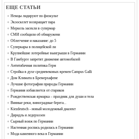
EЩЕ СТАТЬИ
Немцы лидируют по физкульт
Экзоскелет возвращает пара
Меркель засекли в супермар
СМИ сообщили об обнаружени
Облегчение и наказание: до 5
Суперкары в полицейской ли
Крупнейшие лотерейные выигрыши в Германии
В Гамбурге запретят движение автомобилей
Антитабачная политика Герм
Стройка в духе средневековых времен Campus Galli
Дом Климата в Бремерхафене
Лучшие фотографии природы Германии
Германия избавляется от стариков
Рождественская ярмарка – праздник для души и тела
Винные реки, виноградные берега...
Kiezdeutsch - новый молодежный диалект
Дирндль и ледерхозен
Сырный вояж по Германии
Настенная роспись родилась в Германии
Мода каменного века в Германии