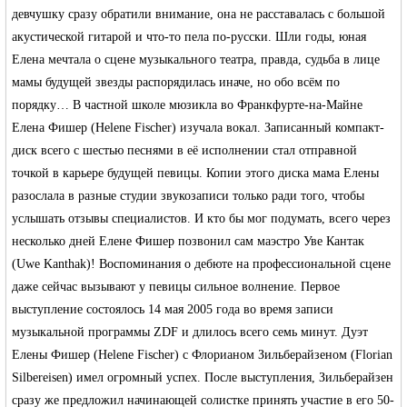
девчушку сразу обратили внимание, она не расставалась с большой
акустической гитарой и что-то пела по-русски. Шли годы, юная
Елена мечтала о сцене музыкального театра, правда, судьба в лице
мамы будущей звезды распорядилась иначе, но обо всём по
порядку… В частной школе мюзикла во Франкфурте-на-Майне
Елена Фишер (Helene Fischer) изучала вокал. Записанный компакт-
диск всего с шестью песнями в её исполнении стал отправной
точкой в карьере будущей певицы. Копии этого диска мама Елены
разослала в разные студии звукозаписи только ради того, чтобы
услышать отзывы специалистов. И кто бы мог подумать, всего через
несколько дней Елене Фишер позвонил сам маэстро Уве Кантак
(Uwe Kanthak)! Воспоминания о дебюте на профессиональной сцене
даже сейчас вызывают у певицы сильное волнение. Первое
выступление состоялось 14 мая 2005 года во время записи
музыкальной программы ZDF и длилось всего семь минут. Дуэт
Елены Фишер (Helene Fischer) с Флорианом Зильберайзеном (Florian
Silbereisen) имел огромный успех. После выступления, Зильберайзен
сразу же предложил начинающей солистке принять участие в его 50-