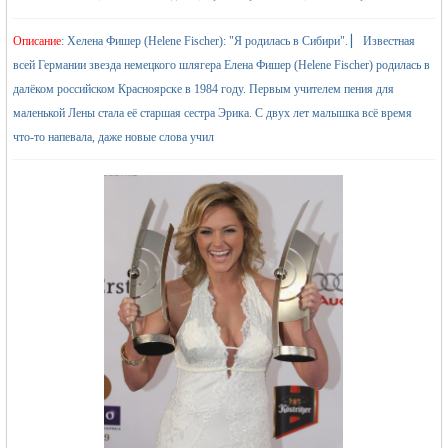
Описание
: Хелена Фишер (Helene Fischer): "Я родилась в Сибири". ▏ Известная
всей Германии звезда немецкого шлягера Елена Фишер (Helene Fischer) родилась в
далёком российском Красноярске в 1984 году. Первым учителем пения для
маленькой Лены стала её старшая сестра Эрика. С двух лет малышка всё время
что-то напевала, даже новые слова учил
жизнь и
объявления в