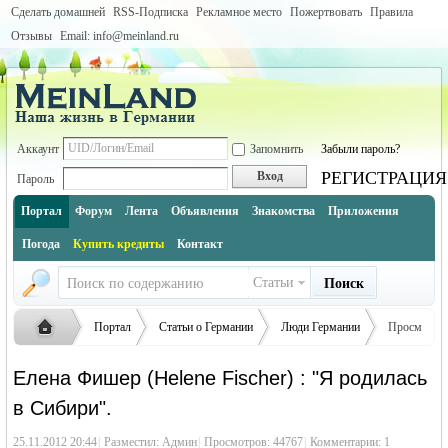
Сделать домашней
RSS-Подписка
Рекламное место
Пожертвовать
Правила
Отзывы
Email: info@meinland.ru
Аккаунт
Запомнить
Забыли пароль?
РЕГИСТРАЦИЯ
Вход
Пароль
Портал
Форум
Лента
Объявления
Знакомства
Приложения
Погода
Купить кредиты
Контакт
Статьи
Поиск
Портал
Статьи о Германии
Люди Германии
Просм
отр
Елена Фишер (Helene Fischer) : "Я родилась
статьи
в Сибири".
Русская
›
›
›
›
25.11.2012 20:44
|
Разместил:
Админ
|
Просмотров: 44767
|
Комментарии:
1