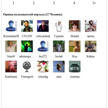
1
2
3
4
5+
Оценки пользователей портала (
17 Человек
):
Konstantin38
CYLON
schwarzkolj
Гурман
Hendel
цветы
IrinaW
rabotavgermany
leo272
bwlad
Ksu
Kaktus
Kaufmann
Farengeeit
schurikg
zum
estonian