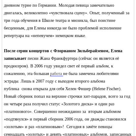
дневном турне по Германии. Молодая певица замечательно
двигалась, великолепно «чувствовала сцену». Опыт, полученный за
три года обучения в Школе театра и мюзикла, был поистине
бесценным, для Елены никогда не было проблемой исполнение
репертуара на «непевучем» немецком языке.
После серии концертов с Флорианом Зильберайзеном, Елена
записывает
песни Жана Франкфуртера (сейчас он является её
продюсером). В 2006 году увидел свет её первый альбом, к
сожалению, эта большая
работа
не была замечена любителями
эстрады. Лишь в 2007 году с выходом второго альбома
публика снова открыла для себя Хелен Фишер (Helene Fischer).
Новый сборник попал на верхние строчки хит-парадов, всего за год
он четыре раза получил статус «Золотого диска» и один раз
«платинового». Совершенно неожиданно за вторым альбомом
«подтянулся» и первый сборник 2006 года, он дважды становился
«золотым» и раз «платиновым»! Сегодня в зачёте певицы
семнадцать «золотых» и девять «платиновых» альбомов, записанных