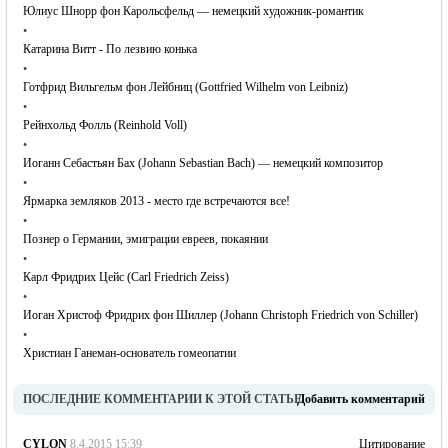
Юлиус Шнорр фон Карольсфельд — немецкий художник-романтик
•
Катарина Витт - По лезвию конька
•
Готфрид Вильгельм фон Лейбниц (Gottfried Wilhelm von Leibniz)
•
Рейнхольд Фолль (Reinhold Voll)
•
Иоганн Себастьян Бах (Johann Sebastian Bach) — немецкий композитор
•
Ярмарка земляков 2013 - место где встречаются все!
•
Познер о Германии, эмиграции евреев, покаянии
•
Карл Фридрих Цейс (Carl Friedrich Zeiss)
•
Иоган Христоф Фридрих фон Шиллер (Johann Christoph Friedrich von Schiller)
•
Христиан Ганеман-основатель гомеопатии
ПОСЛЕДНИЕ КОММЕНТАРИИ К ЭТОЙ СТАТЬЕ
Добавить комментарий
CYLON
8.4.2015 15:39
Цитирование