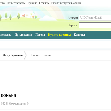
есто
Пожертвовать
Правила
Отзывы
Email: info@meinland.ru
Аккаунт
Пароль
акомства
Приложения
Погода
Купить кредиты
Контакт
Люди Германии
Просмотр статьи
›
 конька
 6428
|
Комментарии: 0