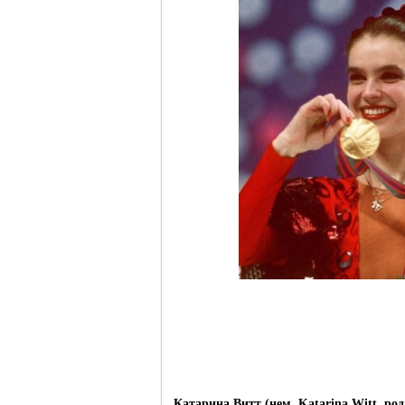
Германии -
MEINLAND.
RU
Катарина Витт (нем. Katarina Witt род