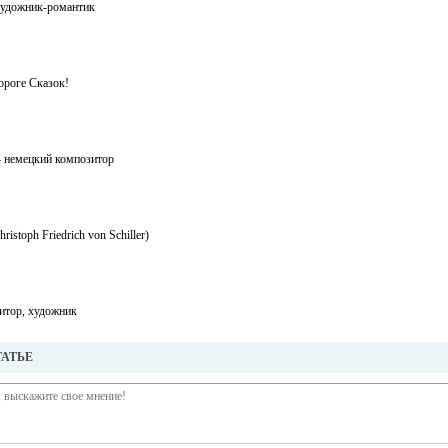
удожник-романтик
ороге Сказок!
— немецкий композитор
toph Friedrich von Schiller)
итор, художник
ТАТЬЕ