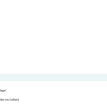
бири".
lm von Leibniz)