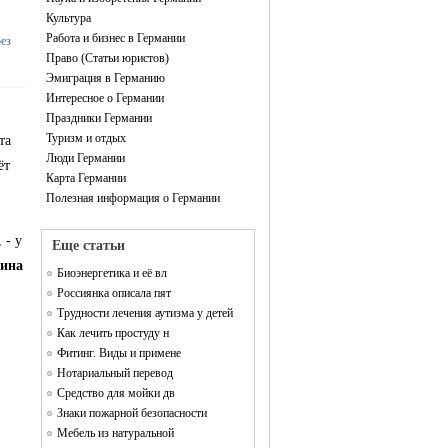
Культура
Работа и бизнес в Германии
рез
Право (Статьи юристов)
Эмиграция в Германию
Интересное о Германии
Праздники Германии
Туризм и отдых
та
Люди Германии
ёт
Карта Германии
Полезная информация о Германии
 - у
Еще статьи
ина
Биоэнергетика и её вл
Россиянка описала пят
Трудности лечения аутизма у детей
Как лечить простуду н
Фитинг. Виды и примене
Нотариальный перевод
Средство для мойки дв
Знаки пожарной безопасности
Мебель из натуральной