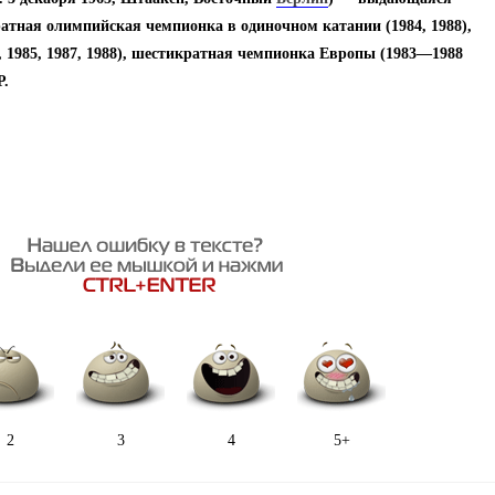
атная олимпийская чемпионка в одиночном катании (1984, 1988),
,
1985
,
1987
, 1988), шестикратная чемпионка Европы (
1983
—1988
Р
.
2
3
4
5+