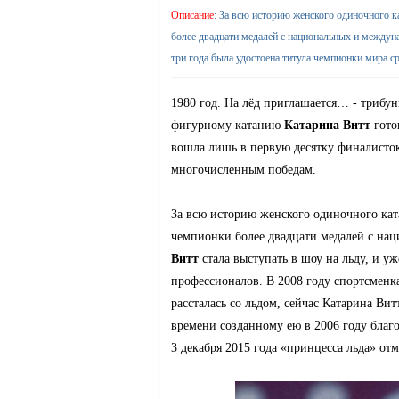
Описание
: За всю историю женского одиночного ка
более двадцати медалей с национальных и междуна
жизнь и
три года была удостоена титула чемпионки мира ср
1980 год. На лёд приглашается… - трибу
фигурному катанию
Катарина Витт
гото
вошла лишь в первую десятку финалисто
многочисленным победам.
За всю историю женского одиночного ката
объявления в
чемпионки более двадцати медалей с на
Витт
стала выступать в шоу на льду, и уж
профессионалов. В 2008 году спортсменка
рассталась со льдом, сейчас Катарина Ви
времени созданному ею в 2006 году благ
3 декабря 2015 года «принцесса льда» от