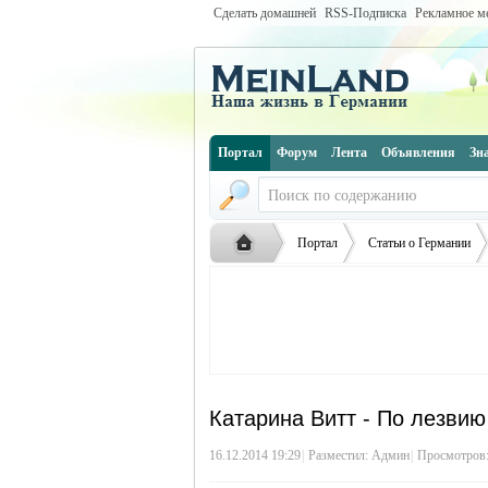
Сделать домашней
RSS-Подписка
Рекламное м
Портал
Форум
Лента
Объявления
Зн
Портал
Статьи о Германии
Русская
›
›
›
Катарина Витт - По лезвию
16.12.2014 19:29
|
Разместил:
Админ
|
Просмотров: