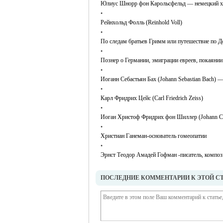
Юлиус Шнорр фон Карольсфельд — немецкий х
•
Рейнхольд Фолль (Reinhold Voll)
•
По следам братьев Гримм или путешествие по Д
•
Познер о Германии, эмиграции евреев, покаянии
•
Иоганн Себастьян Бах (Johann Sebastian Bach) 
•
Карл Фридрих Цейс (Carl Friedrich Zeiss)
•
Иоган Христоф Фридрих фон Шиллер (Johann Chris
•
Христиан Ганеман-основатель гомеопатии
•
Эрнст Теодор Амадей Гофман -писатель, композ
ПОСЛЕДНИЕ КОММЕНТАРИИ К ЭТОЙ С