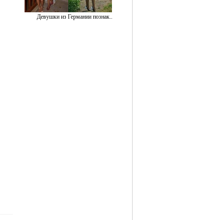
Девушки из Германии познак..
1Р
1