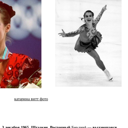
катарина витт фото
. 3 декабря
1965
,
Штаакен
, Восточный
Берлин
) — выдающаяся