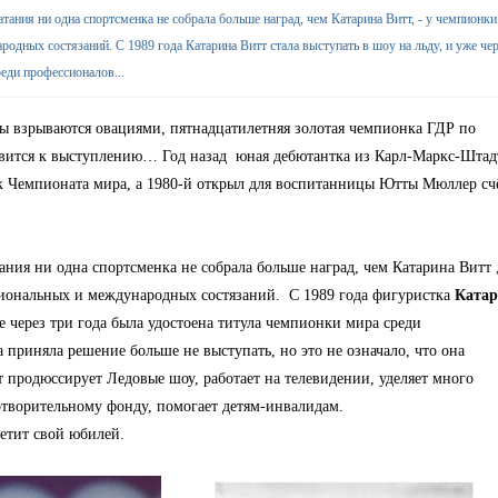
тания ни одна спортсменка не собрала больше наград, чем Катарина Витт, - у чемпионки
родных состязаний. С 1989 года Катарина Витт стала выступать в шоу на льду, и уже че
еди профессионалов...
ны взрываются овациями, пятнадцатилетняя золотая чемпионка ГДР по
вится к выступлению… Год назад юная дебютантка из Карл-Маркс-Штад
к Чемпионата мира, а 1980-й открыл для воспитанницы Ютты Мюллер сч
ния ни одна спортсменка не собрала больше наград, чем Катарина Витт ,
циональных и международных состязаний. С 1989 года фигуристка
Катар
е через три года была удостоена титула чемпионки мира среди
 приняла решение больше не выступать, но это не означало, что она
тт продюссирует Ледовые шоу, работает на телевидении, уделяет много
отворительному фонду, помогает детям-инвалидам.
метит свой юбилей.