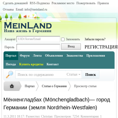
Сделать домашней
RSS-Подписка
Рекламное место
Пожертвовать
Правила
Отзывы
Email: info@meinland.ru
Аккаунт
Запомнить
Забыли пароль?
РЕГИСТРАЦИЯ
Вход
Пароль
Портал
Форум
Лента
Объявления
Знакомства
Приложения
Погода
Купить кредиты
Контакт
Статьи
Поиск
Портал
Статьи о Германии
Просмотр статьи
Города Германии по землям (инфо и описание каждого города)
Мёнхенгладбах (Mönchengladbach)— город
Германии (земля Nordrhein-Westfalen)
Северный Рейн — Вестфалия (Nordrhein-Westfalen)
Русская
›
›
›
11.3.2011 18:17
|
Разместил:
Christian
|
Просмотров: 7254
|
Комментарии:
1