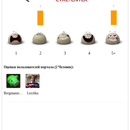
1
1
1
2
3
4
5+
Оценки пользователей портала (
2 Человек
):
Bergmannsfeld
Leschka