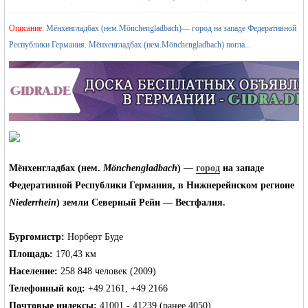
›
›
Описание
: Мёнхенгладбах (нем.Mönchengladbach)— город на западе Федеративной
Республики Германия. Мёнхенгладбах (нем.Mönchengladbach) погла...
жизнь и
Мёнхенгладбах
(нем.
Mönchengladbach
) —
город
на западе
Федеративной Республики Германия, в
Нижнерейнском регионе
Niederrhein
) земли
Северный Рейн — Вестфалия
.
Бургомистр:
Норберт Буде
объявления в
Площадь:
170,43 км
Население:
258 848 человек (2009)
Телефонный код:
+49 2161, +49 2166
Почтовые индексы:
41001 - 41239 (ранее 4050)