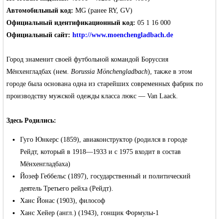
Автомобильный код:
MG (ранее RY, GV)
Официальный идентификационный код:
05 1 16 000
Официальный сайт:
http://www.moenchengladbach.de
Германии -
Город знаменит своей футбольной командой
Боруссия
Мёнхенгладбах
(нем.
Borussia Mönchengladbach
), также в этом
городе была основана одна из старейших современных фабрик по
производству мужской одежды класса люкс — Van Laack.
Здесь Родились:
Гуго Юнкерс
(1859), авиаконструктор (родился в городе
Рейдт, который в 1918—1933 и с 1975 входит в состав
MEINLAND.
Мёнхенгладбаха)
Йозеф Геббельс
(1897), государственный и политический
деятель Третьего рейха (Рейдт).
Ханс Йонас (1903), философ
Ханс Хейер
(
англ.
) (1943), гонщик Формулы-1