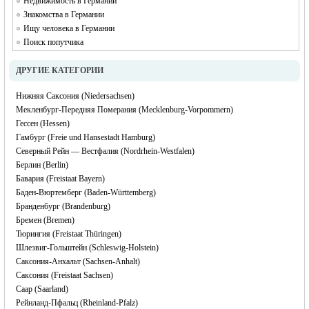
Недвижимость в Германии
Знакомства в Германии
Ищу человека в Германии
Поиск попутчика
ДРУГИЕ КАТЕГОРИИ
Нижняя Саксония (Niedersachsen)
Мекленбург-Передняя Померания (Mecklenburg-Vorpommern)
Гессен (Hessen)
Гамбург (Freie und Hansestadt Hamburg)
Северный Рейн — Вестфалия (Nordrhein-Westfalen)
Берлин (Berlin)
Бавария (Freistaat Bayern)
Баден-Вюртемберг (Baden-Württemberg)
Бранденбург (Brandenburg)
Бремен (Bremen)
Тюрингия (Freistaat Thüringen)
Шлезвиг-Гольштейн (Schleswig-Holstein)
Саксония-Анхальт (Sachsen-Anhalt)
Саксония (Freistaat Sachsen)
Саар (Saarland)
Рейнланд-Пфальц (Rheinland-Pfalz)