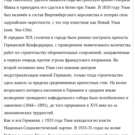
Макка
и принудить его сдастся в битве при Ульме. В 1810 году Ульм
был включён в состав Вюртембергского королевства и потерял свои
задунайские окрестности, с тех пор известные как Новый Ульм
(нем.
Neu-Ulm
).
В середине
XIX
столетия в городе было решено построить крепость
Германской Конфедерации, с проведением значительного количества
работ по строительству оборонительных сооружений, направленные
в первую очередь против угрозы французского вторжения. Во
второй половине века Ульм стал важным центром
индустриализации южной Германии, только тогда строительство
здесь вышло за пределы средневековых крепостных стен. На волне
возросшего интереса населения в Германии к средним векам
возведение громадного кафедрального собора было возобновлено и
закончено (1844—1891), до того прерванное в XVI веке из-за
экономических трудностей.
Как и вся Германия, с 1933 года Ульм находился во власти
Национал-Социалистической партии. В 1933-35 годах на холме