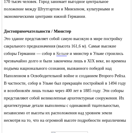
170 тысяч человек. Город занимает выгодное центральное
положение между Штутгартом и Мюнхеном, культурными и
экономическими центрами южной Германии.
Достопримечательности / Мюнстер
Это здание представляет собой самую высокую в мире постройку
сакрального предназначения (высота 161,6 м). Самые высокие
соборы Германии — собор в
Кельн
е и мюнстер в Ульме строились
чрезвычайно долго и были закончены лишь в XIX веке, во времена
подъема национального сознания, вызванного победой над
Наполеоном
в
Освободительной войне
и созданием
Второго Рейха
.
В частности, собор в Ульме был прекращён постройкой в 1494 году
и возобновлён лишь только через 400 лет в 1885 году. Эти соборы
представляют собой великолепные архитектурные сооружения. Их
архитектурные детали выполнены с одинаковой тщательностью,
независимо от высоты их расположения над уровнем земли
несмотря на то, что на огромной высоте подробности неразличимы