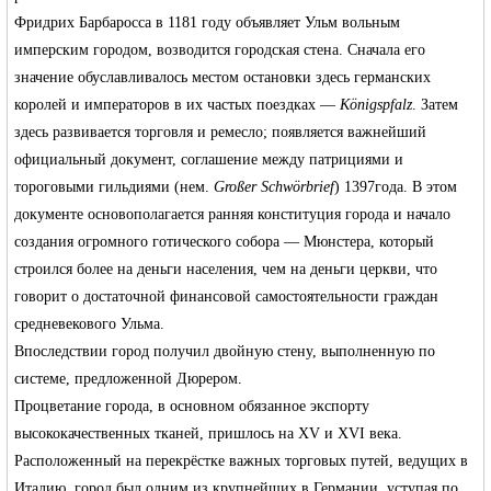
Фридрих Барбаросса
в 1181 году объявляет Ульм вольным
имперским городом, возводится городская стена. Сначала его
значение обуславливалось местом остановки здесь германских
королей и императоров в их частых поездках —
Königspfalz
. Затем
здесь развивается торговля и ремесло; появляется важнейший
официальный документ, соглашение между патрициями и
тороговыми гильдиями (нем.
Großer Schwörbrief
)
1397года
. В этом
документе основополагается ранняя конституция города и начало
создания огромного готического собора — Мюнстера, который
строился более на деньги населения, чем на деньги церкви, что
говорит о достаточной финансовой самостоятельности граждан
средневекового Ульма.
Впоследствии город получил двойную стену, выполненную по
системе, предложенной
Дюрером
.
Процветание города, в основном обязанное экспорту
высококачественных тканей, пришлось на
XV
и XVI века.
Расположенный на перекрёстке важных торговых путей, ведущих в
Италию, город был одним из крупнейших в Германии, уступая по