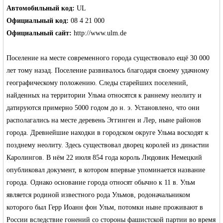
Автомобильный код:
UL
Официальный код:
08 4 21 000
Официальный сайт:
http://www.ulm.de
Германии -
Поселение на месте современного города существовало ещё 30 000
лет тому назад. Поселение развивалось благодаря своему удачному
географическому положению. Следы старейших поселений,
найденных на территории Ульма относятся к раннему неолиту и
датируются примерно 5000 годом до н. э. Установлено, что они
располагались на месте деревень Эггинген и Лер, ныне районов
города. Древнейшие находки в городском округе Ульма восходят к
позднему неолиту. Здесь существовал дворец королей из династии
MEINLAND.
Каролингов. В нём 22 июля 854 года король
Людовик Немецкий
опубликовал документ, в котором впервые упоминается название
города. Однако основание города относят обычно к 11 в. Ульм
является родиной известного рода
Ульмов
, родоначальником
которого был
Герр Иоанн фон Ульм
, потомки ныне проживают в
России вследствие гонений со стороны фашистской партии во время