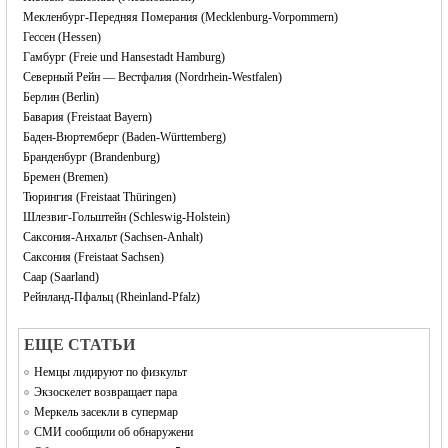
Мекленбург-Передняя Померания (Mecklenburg-Vorpommern)
Гессен (Hessen)
Гамбург (Freie und Hansestadt Hamburg)
Северный Рейн — Вестфалия (Nordrhein-Westfalen)
Берлин (Berlin)
Бавария (Freistaat Bayern)
Баден-Вюртемберг (Baden-Württemberg)
Бранденбург (Brandenburg)
Бремен (Bremen)
Тюрингия (Freistaat Thüringen)
Шлезвиг-Гольштейн (Schleswig-Holstein)
Саксония-Анхальт (Sachsen-Anhalt)
Саксония (Freistaat Sachsen)
Саар (Saarland)
Рейнланд-Пфальц (Rheinland-Pfalz)
EЩЕ СТАТЬИ
Немцы лидируют по физкульт
Экзоскелет возвращает пара
Меркель засекли в супермар
СМИ сообщили об обнаружени