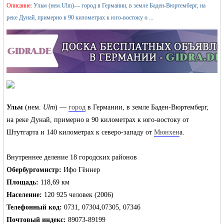
›
Описание
: Ульм (нем.Ulm)— город в Германии, в земле Баден-Вюртемберг, на
реке Дунай, примерно в 90 километрах к юго-востоку о ...
›
жизнь и
Ульм
(нем.
Ulm
) —
город
в Германии, в земле Баден-Вюртемберг,
на реке Дунай, примерно в 90 километрах к юго-востоку от
Штутгарта и 140 километрах к северо-западу от
Мюнхен
а.
Внутреннее деление 18 городских районов
Обербургомистр:
Ифо Гённер
объявления в
Площадь:
118,69 км
Население:
120 925 человек (2006)
Телефонный код:
0731, 07304,07305, 07346
Почтовый индекс:
89073-89199