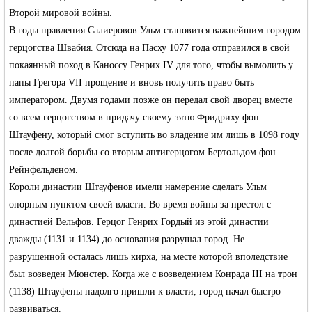
Второй мировой войны.
В годы правления
Салиеровов
Ульм становится важнейшим городом
RU
герцогства Швабия. Отсюда на Пасху 1077 года отправился в свой
покаянный поход в
Каноссу
Генрих IV для того, чтобы вымолить у
папы Грегора VII
прощение и вновь получить право быть
императором. Двумя годами позже он передал свой дворец вместе
со всем герцогством в придачу своему зятю
Фридриху фон
Штауфену
, который смог вступить во владение им лишь в 1098 году
после долгой борьбы со вторым
антигерцогом
Бертольдом фон
Рейнфельденом
.
Короли династии
Штауфенов
имели намерение сделать Ульм
опорным пунктом своей власти. Во время войны за престол с
династией Вельфов. Герцог
Генрих Гордый
из этой династии
дважды (1131 и 1134) до основания разрушал город. Не
разрушенной осталась лишь кирха, на месте которой вполедствие
был возведен Мюнстер. Когда же с возведением Конрада III на трон
(
1138
) Штауфены надолго пришли к власти, город начал быстро
развиваться.