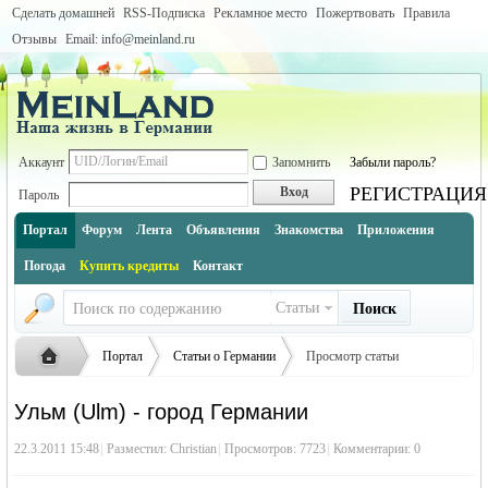
Сделать домашней
RSS-Подписка
Рекламное место
Пожертвовать
Правила
Отзывы
Email: info@meinland.ru
Аккаунт
Запомнить
Забыли пароль?
РЕГИСТРАЦИЯ
Вход
Пароль
Портал
Форум
Лента
Объявления
Знакомства
Приложения
Погода
Купить кредиты
Контакт
Статьи
Поиск
Портал
Статьи о Германии
Просмотр статьи
Города Германии по землям (инфо и описание каждого города)
Ульм (Ulm) - город Германии
Баден-Вюртемберг (Baden-Württemberg)
Русская
›
›
›
22.3.2011 15:48
|
Разместил:
Christian
|
Просмотров: 7723
|
Комментарии: 0