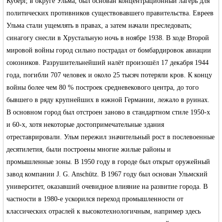
Куберг, в округе Ульма, был основан концентрационный лагерь для
политических противников существовавшего правительства. Евреев
Ульма стали ущемлять в правах, а затем начали преследовать;
синагогу снесли в Хрустальную ночь в ноябре 1938. В ходе Второй
мировой войны город сильно пострадал от бомбардировок авиации
союзников. Разрушительнейший налёт произошёл 17 декабря 1944
года, погибли 707 человек и около 25 тысяч потеряли кров. К концу
войны более чем 80 % построек средневекового центра, до того
бывшего в ряду крупнейших в южной Германии, лежало в руинах.
В основном город был отстроен заново в стандартном стиле 1950-х
и 60-х, хотя некоторые достопримечательные здания
отреставрировали. Ульм пережил значительный рост в послевоенные
десятилетия, были построены многие жилые районы и
промышленные зоны. В 1950 году в городе был открыт оружейный
завод компании J. G. Anschütz. В 1967 году был основан Ульмский
университет, оказавший очевидное влияние на развитие города. В
частности в 1980-е ускорился переход промышленности от
классических отраслей к высокотехнологичным, например здесь