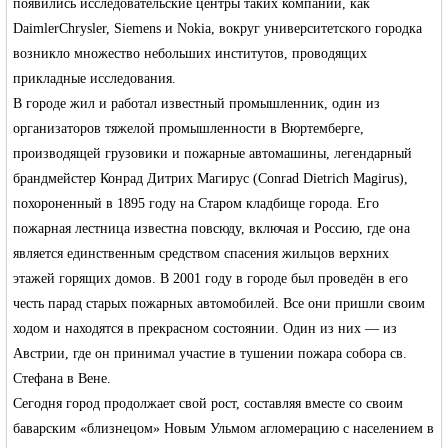
появились исследовательские центры таких компаний, как
DaimlerChrysler
, Siemens и Nokia, вокруг университетского городка
возникло множество небольших институтов, проводящих
прикладные исследования.
В городе жил и работал известный промышленник, один из
организаторов тяжелой промышленности в Вюртемберге,
производящей грузовики и пожарные автомашины, легендарный
брандмейстер
Конрад Дитрих Магирус
(Conrad Dietrich Magirus),
похороненный в 1895 году на Старом кладбище города. Его
пожарная лестница известна повсюду, включая и Россию, где она
является единственным средством спасения жильцов верхних
этажей горящих домов. В 2001 году в городе был проведён в его
честь парад старых пожарных автомобилей. Все они пришли своим
ходом и находятся в прекрасном состоянии. Один из них — из
Австрии, где он принимал участие в тушении пожара собора св.
Стефана в Вене.
Сегодня город продолжает свой рост, составляя вместе со своим
баварским «близнецом» Новым Ульмом агломерацию с населением в