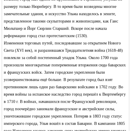
размеру только Нюрнбергу. В то время были возведены многие
замечательные здания, и искусство Ульма находилось в зените,
представленное такими скульпторами и живописцами, как
Ганс
Мюльтшер
и
Йорг Сюрлин Старший
. Вскоре после начала
реформации город стал протестантским (1530).
Изменения торговых путей, последовавшие за открытием Нового
Света (XVI век), и разразившаяся Тридцатилетняя война (
1618
-
48
)
повлекли за собой постепенный упадок Ульма. Около 1700 года
произошли многократные попеременные вторжения сюда баварских
и французских войск. Затем городские укрепления были
усовершенствованы ещё больше. В результате город был взят
противником лишь один раз баварскими войсками в 1702 году. Во
время войны за испанское наследство город перешёл к Вюртембергу
в
1710
г. В войнах, начавшихся после
Французской революции
,
город поочерёдно занимали французские и австрийские силы,
уничтожившие городские укрепления. Потеряв в 1803 году статус
имперского города, Ульм вошёл в состав Баварии. В кампании 1805
года
Наполеону
удалось заманить сюда австрийскую армию генерала