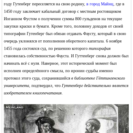
году Гутенберг переселяется на свою родину,
в город Майнц
, где в
1450 году заключает кабальный договор с местным ростовщиком
Иоганном Фустом о получении суммы 800 гульденов на текущие
закупки краски и бумаги. Кроме того, половину доходов от своей
типографии Гутенберг был обязан отдавать Фаусту, который в свою
Германии -
очередь уклонялся от пополнения оборотного капитала. 6 ноября
1455 года состоялся суд, по решению которого
типография
становилась собственностью Фауста. И Гуттенберг снова должен был
начинать всё с нуля. Наверное, этот исторический момент был
исполнен определённого смысла, по иронии судьбы именно
протокол этого суда, сохранившийся
в библиотеке Гёттингенского
университета
, подтвердил, что
Гуттенберг действительно является
изобретателем книгопечатания
MEINLAND.
.