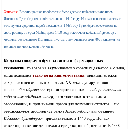
›
Описание
: Революционное изобретение было сделано небогатым ювелиром
Ио́ганном Гу́тенбергом приблизительно в 1440 году. Но, как известно, на всякое
дело нужны средства, порой, немалые. В 1448 году Гутенберг переселяется на
свою родину, в город Майнц, где в 1450 году заключает кабальный договор с
местным ростовщиком Иоганном Фустом о получении суммы 800 гульденов на
текущие закупки краски и бумаги.
жизнь и
Когда мы говорим о буме развития информационных
технологий
, то вовсе не задумываемся о событиях далёкого XV века,
когда появилась
технология книгопечатания
, принцип которой
сохранялся неизменным вплоть до ХХ века. Да, друзья мои, я
говорю
об изобретении
, суть которого состояла
в наборе текста из
подвижных объёмных литер
, изготовленных в зеркальном
отображении, и применении пресса для получения оттисков.
объявления в
Это
революционное изобретение было сделано небогатым ювелиром
Ио́ганном Гу́тенбергом
приблизительно в 1440 году. Но, как
известно, на всякое дело нужны средства, порой, немалые. В 1448