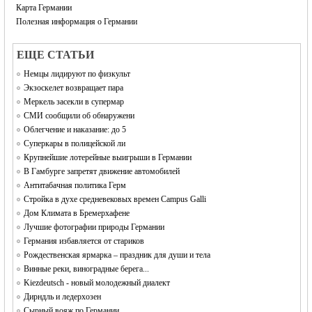
Карта Германии
Полезная информация о Германии
EЩЕ СТАТЬИ
Немцы лидируют по физкульт
Экзоскелет возвращает пара
Меркель засекли в супермар
СМИ сообщили об обнаружени
Облегчение и наказание: до 5
Суперкары в полицейской ли
Крупнейшие лотерейные выигрыши в Германии
В Гамбурге запретят движение автомобилей
Антитабачная политика Герм
Стройка в духе средневековых времен Campus Galli
Дом Климата в Бремерхафене
Лучшие фотографии природы Германии
Германия избавляется от стариков
Рождественская ярмарка – праздник для души и тела
Винные реки, виноградные берега...
Kiezdeutsch - новый молодежный диалект
Дирндль и ледерхозен
Сырный вояж по Германии