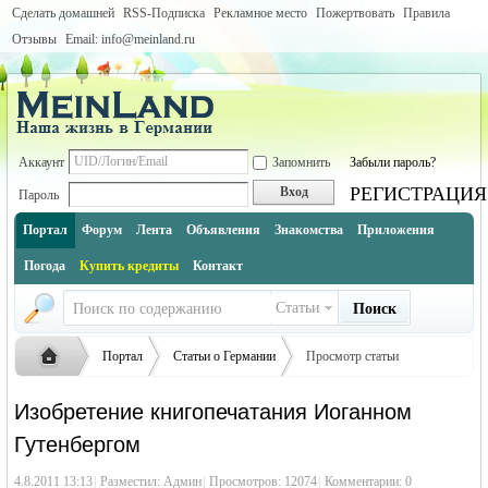
Сделать домашней
RSS-Подписка
Рекламное место
Пожертвовать
Правила
Отзывы
Email: info@meinland.ru
Аккаунт
Запомнить
Забыли пароль?
РЕГИСТРАЦИЯ
Вход
Пароль
Портал
Форум
Лента
Объявления
Знакомства
Приложения
Погода
Купить кредиты
Контакт
Статьи
Поиск
Портал
Статьи о Германии
Просмотр статьи
Наука и изобретения Германии
Изобретение книгопечатания Иоганном
Гутенбергом
Русская
›
›
›
4.8.2011 13:13
|
Разместил:
Админ
|
Просмотров: 12074
|
Комментарии: 0