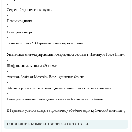
•
Cекрет 12 тропических пауков
•
Плащ-невидимка
•
Немецкая овчарка
•
Ткань из молока? В Германии сшили первые платья
•
Уникальная система управления смартфоном создана в Институте Гассо Платтнера
•
Шифровальная машина «Энигма»
•
Attention Assist от Mercedes-Benz - движение без сна
•
Забавная разработка немецкого дизайнера-платная скамейка с шипами
•
Немецкая компания Festo делает ставку на бионических роботов
•
В Германии удалось создать видеокамеру объёмом один кубический миллиметр
ПОСЛЕДНИЕ КОММЕНТАРИИ К ЭТОЙ СТАТЬЕ