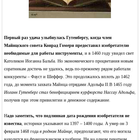
Первый раз удача улыбнулась Гутенбергу, когда член
Майнцского совета Конрад Гомери предоставил изобретателю
необходимые для работы инструменты
, и в 1460 году увидел свет
Католикон Иоганна Бальба. Но экономического процветания новым
соратникам достичь не удалось, ведь по-прежнему рядом работали
конкуренты – Фауст и Шеффер. Это продолжалось вплоть до 1462
года, до момента захвата Майнца отрядами Адольфа II.В 1465 году
Иоганн Гутенберг стал
бенефициарием
курфюрста Нассау Адольфа
,
получив при этом привилегии и денежное содержание.
Н
адо заметить, что подлинная дата рождения изобретателя не
известна
, историки указывают на 1397 – 1400 годы. А умер он 3
февраля 1468 года
в родном Майнце
, предполагают, что его могила
находится на францисканском кладбище. Ни на одном печатном