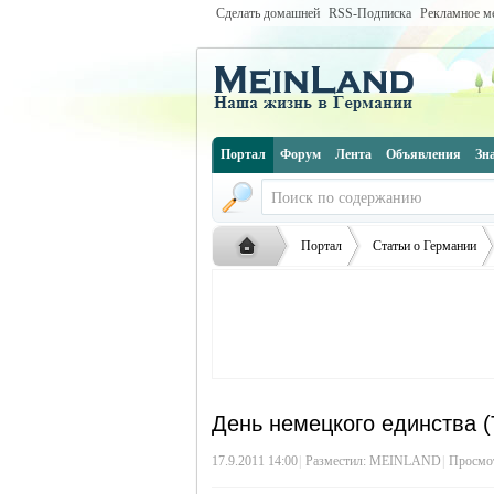
Сделать домашней
RSS-Подписка
Рекламное м
Портал
Форум
Лента
Объявления
Зн
Портал
Статьи о Германии
Русская
›
›
›
День немецкого единства (T
17.9.2011 14:00
|
Разместил:
MEINLAND
|
Просмот