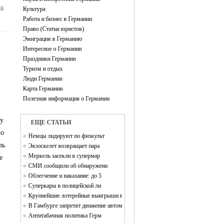
ый
Культура
Работа и бизнес в Германии
Право (Статьи юристов)
Эмиграция в Германию
Интересное о Германии
Праздники Германии
Туризм и отдых
Люди Германии
Карта Германии
Полезная информация о Германии
цу
EЩЕ СТАТЬИ
ло
Немцы лидируют по физкульт
ль
Экзоскелет возвращает пара
Меркель засекли в супермар
е
СМИ сообщили об обнаружени
Облегчение и наказание: до 5
Суперкары в полицейской ли
Крупнейшие лотерейные выигрыши в Германии
В Гамбурге запретят движение автомобилей
Антитабачная политика Герм