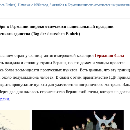
schen Einheit). Начиная с 1990 года, 3 октября в Германии широко отмечается национальн
тября в Германии широко отмечается национальный праздник -
ецкого единства (Tag der deutschen Einheit)
шением стран-участниц антигитлеровской коалиции
Германия была
асть ожидала и столицу страны
Берлин
, по его домам и улицам пролегла
сь более восьмидесяти пропускных пунктов. Есть данные, что эту грани
 около полумиллиона человек. В связи с этим правительство ГДР приня
закрыть пропускные пункты для ужесточения пограничного контроля. Вдо
рез два дня началось строительство Берлинской стены, которая на долги
ерлин
.