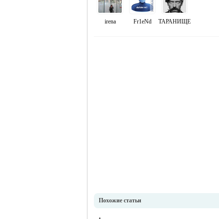
irena
Fr1eNd
ТАРАНИЩЕ
Похожие статьи
•