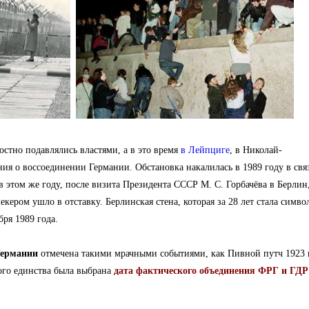
стно подавлялись властями, а в это время
в Лейпциге
, в Николай-
ния
о воссоединении Германии
.
Обстановка накалилась в 1989 году в свя
в этом же году, после визита Президента СССР М. С. Горбачёва в Берлин
некером ушло в отставку.
Берлинская стена
, которая за 28 лет стала симв
бря 1989 года.
Германии
отмечена такими мрачными событиями, как Пивной путч 1923 
кого единства была выбрана
дата фактического объединения ФРГ и ГДР 