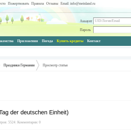
есто
Пожертвовать
Правила
Отзывы
Email: info@meinland.ru
Аккаунт
Пароль
акомства
Приложения
Погода
Купить кредиты
Контакт
Праздники Германии
Просмотр статьи
›
ag der deutschen Einheit)
ров: 5524
|
Комментарии: 0