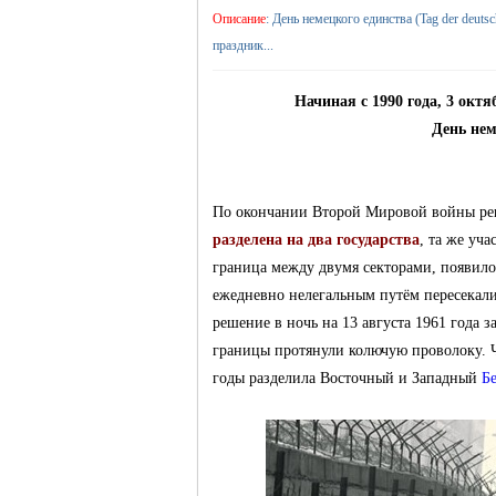
Описание
: День немецкого единства (Tag der deut
праздник...
жизнь и
Начиная с 1990 года, 3 ок
День нем
По окончании Второй Мировой войны ре
разделена на два государства
, та же уч
граница между двумя секторами, появило
объявления в
ежедневно нелегальным путём пересекали
решение в ночь на 13 августа 1961 года 
границы протянули колючую проволоку. Че
годы разделила Восточный и Западный
Б