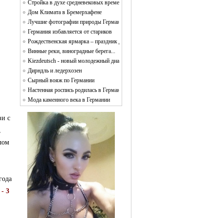
Стройка в духе средневековых времен Campus Galli
Дом Климата в Бремерхафене
Лучшие фотографии природы Германии
Германия избавляется от стариков
Рождественская ярмарка – праздник для души и тела
Винные реки, виноградные берега...
Kiezdeutsch - новый молодежный диалект
Дирндль и ледерхозен
Сырный вояж по Германии
Настенная роспись родилась в Германии
Мода каменного века в Германии
зи с
,
олом
года
- 3