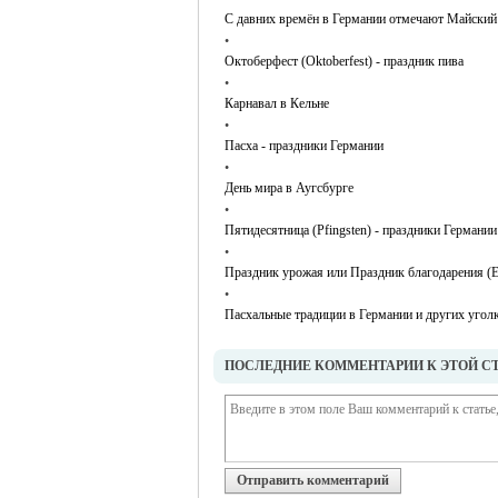
С давних времён в Германии отмечают Майский п
•
Октоберфест (Oktoberfest) - праздник пива
•
Карнавал в Кельне
•
Пасха - праздники Германии
•
День мира в Аугсбурге
•
Пятидесятница (Pfingsten) - праздники Германии
•
Праздник урожая или Праздник благодарения (Er
•
Пасхальные традиции в Германии и других уголк
ПОСЛЕДНИЕ КОММЕНТАРИИ К ЭТОЙ С
Отправить комментарий