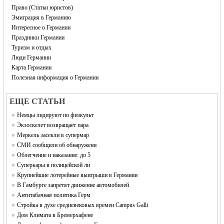
Право (Статьи юристов)
Эмиграция в Германию
Интересное о Германии
Праздники Германии
Туризм и отдых
Люди Германии
Карта Германии
Полезная информация о Германии
EЩЕ СТАТЬИ
Немцы лидируют по физкульт
Экзоскелет возвращает пара
Меркель засекли в супермар
СМИ сообщили об обнаружени
Облегчение и наказание: до 5
Суперкары в полицейской ли
Крупнейшие лотерейные выигрыши в Германии
В Гамбурге запретят движение автомобилей
Антитабачная политика Герм
Стройка в духе средневековых времен Campus Galli
Дом Климата в Бремерхафене