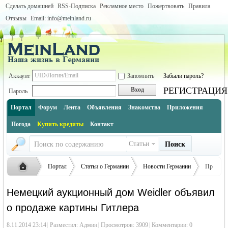
Сделать домашней
RSS-Подписка
Рекламное место
Пожертвовать
Правила
Отзывы
Email: info@meinland.ru
Аккаунт
Запомнить
Забыли пароль?
РЕГИСТРАЦИЯ
Вход
Пароль
Портал
Форум
Лента
Объявления
Знакомства
Приложения
Погода
Купить кредиты
Контакт
Статьи
Поиск
Портал
Статьи о Германии
Новости Германии
Пр
осм
Немецкий аукционный дом Weidler объявил
отр статьи
о продаже картины Гитлера
Русская
›
›
›
›
8.11.2014 23:14
|
Разместил:
Админ
|
Просмотров: 3909
|
Комментарии: 0