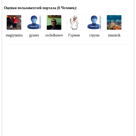
Оценки пользователей портала (
6 Человек
):
magiytantra
gyuner
sschelkunov
Гурман
струна
mazaicik