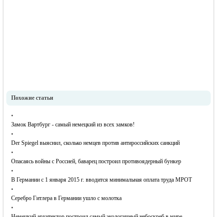
Похожие статьи
•
Замок Вартбург - самый немецкий из всех замков!
•
Der Spiegel выяснил, сколько немцев против антироссийских санкций
•
Опасаясь войны с Россией, баварец построил противоядерный бункер
•
В Германии с 1 января 2015 г. вводится минимальная оплата труда МРОТ
•
Серебро Гитлера в Германии ушло с молотка
•
Немецкий архитектор построил самый экологичный небоскреб в мире