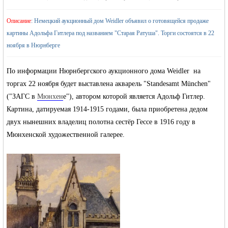
Описание
: Немецкий аукционный дом Weidler объявил о готовящейся продаже
картины Адольфа Гитлера под названием "Старая Ратуша". Торги состоятся в 22
ноября в Нюрнберге
По информации Нюрнбергского аукционного дома Weidler на
жизнь и
торгах 22 ноября будет выставлена акварель "Standesamt München"
("ЗАГС в
Мюнхен
е"), автором которой является Адольф Гитлер.
Картина, датируемая 1914-1915 годами, была приобретена дедом
двух нынешних владелиц полотна сестёр Гессе в 1916 году в
Мюнхенской художественной галерее.
объявления в