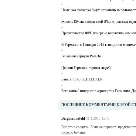
•
Немецкая разведка будет шпионить за пользоват
•
Житель Кёльна спасая свой iPhone, пытался осуш
•
Правительство ФРГ намерено выплатить компен
•
В Германии с 1 января 2015 г. вводится миним
•
Германии вернули Porsche!
•
Церкви Германии теряют людей.
•
Банкротство SCHLECKER
•
Бесплатный интернет в аэропортах Германии. До
ПОСЛЕДНИЕ КОММЕНТАРИИ К ЭТОЙ С
Bergmannsfeld
31.1.2015 15:45
Всё это в среднем. Если же опросить представит
гораздо больше.