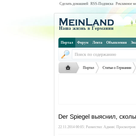
Сделать домашней
RSS-Подписка
Рекламное м
Портал
Форум
Лента
Объявления
Зн
Портал
Статьи о Германии
Русская
›
›
›
Der Spiegel выяснил, скол
22.11.2014 00:05
|
Разместил:
Админ
|
Просмотров: