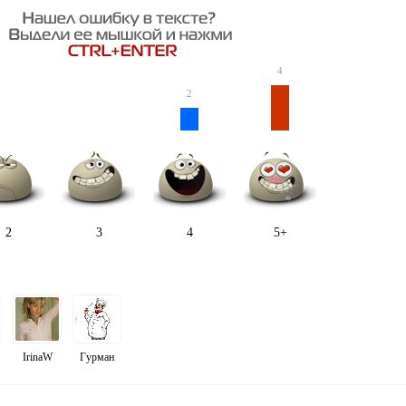
4
2
2
3
4
5+
IrinaW
Гурман