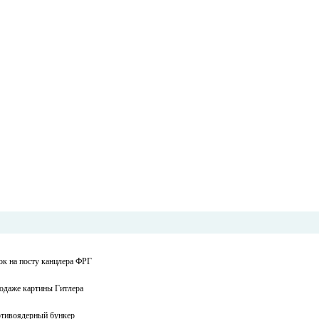
ок на посту канцлера ФРГ
одаже картины Гитлера
ротивоядерный бункер