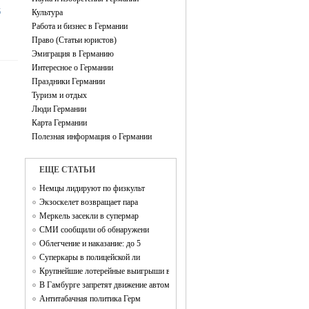
б
Культура
Работа и бизнес в Германии
Право (Статьи юристов)
Эмиграция в Германию
Интересное о Германии
Праздники Германии
Туризм и отдых
Люди Германии
Карта Германии
Полезная информация о Германии
EЩЕ СТАТЬИ
Немцы лидируют по физкульт
Экзоскелет возвращает пара
Меркель засекли в супермар
СМИ сообщили об обнаружени
Облегчение и наказание: до 5
Суперкары в полицейской ли
Крупнейшие лотерейные выигрыши в Германии
В Гамбурге запретят движение автомобилей
Антитабачная политика Герм