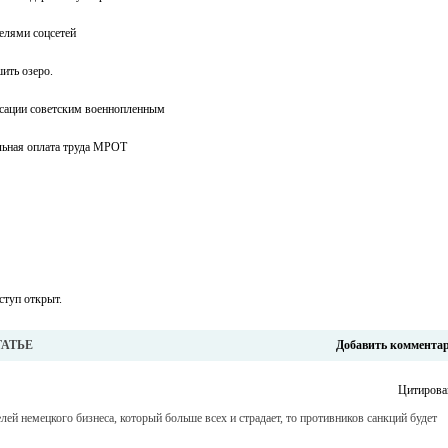
елями соцсетей
ить озеро.
сации советским военнопленным
альная оплата труда МРОТ
ступ открыт.
ТАТЬЕ
Добавить коммента
Цитирова
елей немецкого бизнеса, который больше всех и страдает, то противников санкций будет