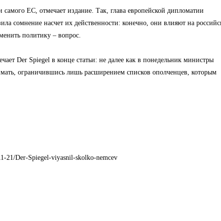
 самого ЕС, отмечает издание. Так, глава европейской дипломатии
ила сомнение насчет их действенности: конечно, они влияют на россий
менить политику – вопрос.
чает Der Spiegel в конце статьи: не далее как в понедельник министры
имать, ограничившись лишь расширением списков ополченцев, которым
11-21/Der-Spiegel-viyasnil-skolko-nemcev