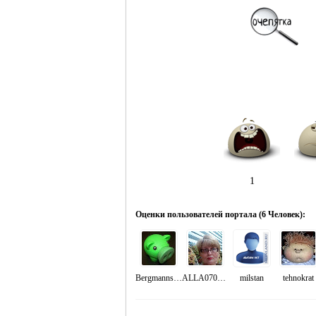
1
Оценки пользователей портала (
6 Человек
):
Bergmannsfeld
ALLA070959
milstan
tehnokrat