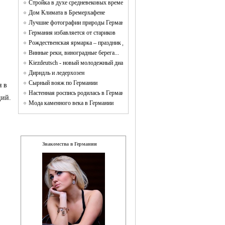
Стройка в духе средневековых времен Campus Galli
Дом Климата в Бремерхафене
Лучшие фотографии природы Германии
Германия избавляется от стариков
Рождественская ярмарка – праздник для души и тела
Винные реки, виноградные берега...
Kiezdeutsch - новый молодежный диалект
Дирндль и ледерхозен
Сырный вояж по Германии
я в
Настенная роспись родилась в Германии
ций.
Мода каменного века в Германии
reklama
Знакомства в Германии
Kupidon.de