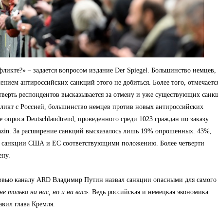
ликте?» – задается вопросом издание Der Spiegel. Большинство немцев,
чением антироссийских санкций этого не добиться. Более того, отмечаетс
етверть респондентов высказывается за отмену и уже существующих санк
ликт с Россией, большинство немцев против новых антироссийских
 опроса Deutschlandtrend, проведенного среди 1023 граждан по заказу
azin. За расширение санкций высказалось лишь 19% опрошенных. 43%,
я санкции США и ЕС соответствующими положению. Более четверти
ену.
тервью каналу ARD Владимир Путин назвал санкции опасными для самого
е только на нас, но и на вас
». Ведь российская и немецкая экономика
авил глава Кремля.