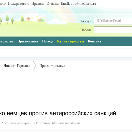
есто
Пожертвовать
Правила
Отзывы
Email: info@meinland.ru
Аккаунт
Пароль
акомства
Приложения
Погода
Купить кредиты
Контакт
Новости Германии
Просмотр статьи
›
ько немцев против антироссийских санкций
 2778
|
Комментарии:
1
|
Источник:
http://russian.rt.com