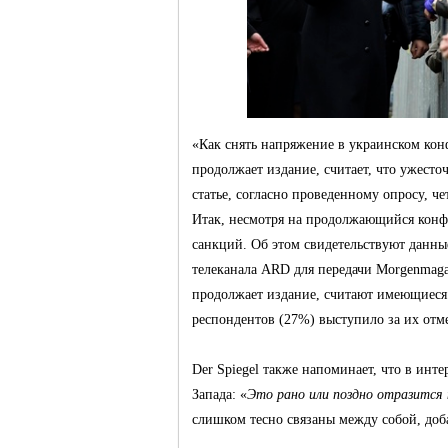
Германии -
«Как снять напряжение в украинском конф
продолжает издание, считает, что ужесто
статье, согласно проведенному опросу, ч
MEINLAND.
Итак, несмотря на продолжающийся конф
санкций. Об этом свидетельствуют данные
телеканала ARD для передачи Morgenmag
продолжает издание, считают имеющиес
респондентов (27%) выступило за их отм
Der Spiegel также напоминает, что в ин
Запада: «
Это рано или поздно отразится н
RU
слишком тесно связаны между собой, доб