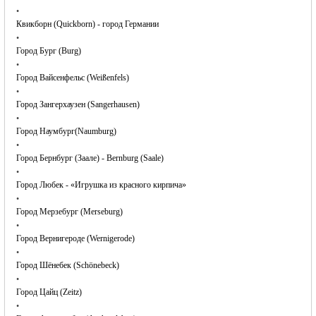
•
Квикборн (Quickborn) - город Германии
•
Город Бург (Burg)
•
Город Вайсенфельс (Weißenfels)
•
Город Зангерхаузен (Sangerhausen)
•
Город Наумбург(Naumburg)
•
Город Бернбург (Заале) - Bernburg (Saale)
•
Город Любек - «Игрушка из красного кирпича»
•
Город Мерзебург (Merseburg)
•
Город Вернигероде (Wernigerode)
•
Город Шёнебек (Schönebeck)
•
Город Цайц (Zeitz)
•