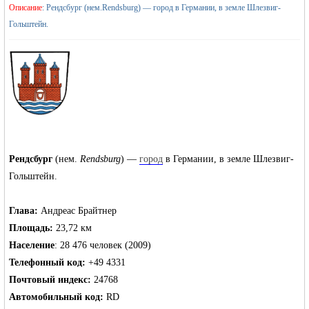
›
Описание
: Рендсбург (нем.Rendsburg) — город в Германии, в земле Шлезвиг-
Гольштейн.
›
жизнь и
Рендсбург
(нем.
Rendsburg
) —
город
в Германии, в земле Шлезвиг-
Гольштейн.
Глава:
Андреас Брайтнер
Площадь:
23,72 км
Население
: 28 476 человек (2009)
объявления в
Телефонный код:
+49 4331
Почтовый индекс:
24768
Автомобильный код:
RD