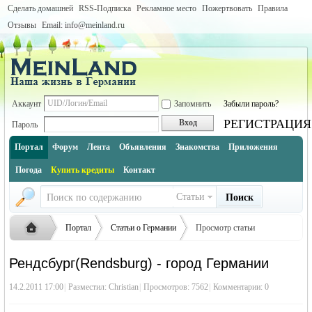
Сделать домашней
RSS-Подписка
Рекламное место
Пожертвовать
Правила
Отзывы
Email: info@meinland.ru
Аккаунт
Запомнить
Забыли пароль?
РЕГИСТРАЦИЯ
Вход
Пароль
Портал
Форум
Лента
Объявления
Знакомства
Приложения
Погода
Купить кредиты
Контакт
Статьи
Поиск
Портал
Статьи о Германии
Просмотр статьи
Города Германии по землям (инфо и описание каждого города)
Рендсбург(Rendsburg) - город Германии
Шлезвиг-Гольштейн (Schleswig-Holstein)
Русская
›
›
›
14.2.2011 17:00
|
Разместил:
Christian
|
Просмотров: 7562
|
Комментарии: 0