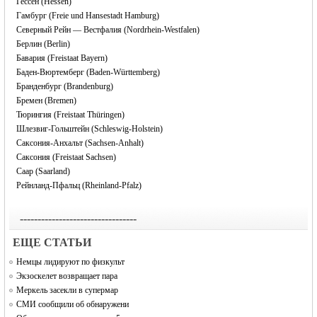
Гессен (Hessen)
Гамбург (Freie und Hansestadt Hamburg)
Северный Рейн — Вестфалия (Nordrhein-Westfalen)
Берлин (Berlin)
Бавария (Freistaat Bayern)
Баден-Вюртемберг (Baden-Württemberg)
Бранденбург (Brandenburg)
Бремен (Bremen)
Тюрингия (Freistaat Thüringen)
Шлезвиг-Гольштейн (Schleswig-Holstein)
Саксония-Анхальт (Sachsen-Anhalt)
Саксония (Freistaat Sachsen)
Саар (Saarland)
Рейнланд-Пфальц (Rheinland-Pfalz)
---------------------------------
EЩЕ СТАТЬИ
Немцы лидируют по физкульт
Экзоскелет возвращает пара
Меркель засекли в супермар
СМИ сообщили об обнаружени