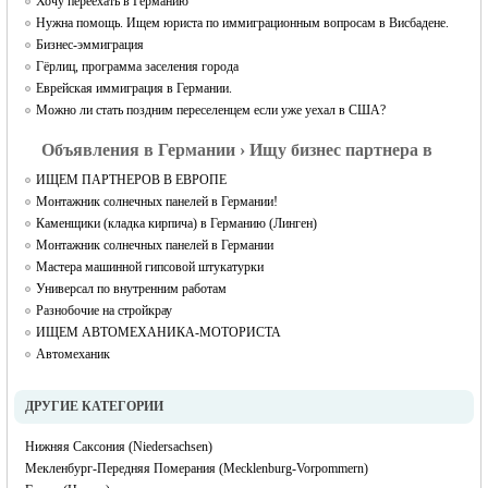
Хочу переехать в Германию
Нужна помощь. Ищем юриста по иммиграционным вопросам в Висбадене.
Бизнес-эммиграция
Гёрлиц, программа заселения города
Еврейская иммиграция в Германии.
Можно ли стать поздним переселенцем если уже уехал в США?
Объявления в Германии › Ищу бизнес партнера в
ИЩЕМ ПАРТНЕРОВ В ЕВРОПЕ
Германии
Монтажник солнечных панелей в Германии!
Каменщики (кладка кирпича) в Германию (Линген)
Монтажник солнечных панелей в Германии
Мастера машинной гипсовой штукатурки
Универсал по внутренним работам
Разнобочие на стройкрау
ИЩЕМ АВТОМЕХАНИКА-МОТОРИСТА
Автомеханик
ДРУГИЕ КАТЕГОРИИ
Нижняя Саксония (Niedersachsen)
Мекленбург-Передняя Померания (Mecklenburg-Vorpommern)