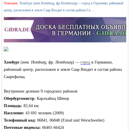
›
Описание
: Хомбург (нем.Homburg, фр.Hombourg)— город в Германии, районный
центр, расположен в земле Саар.Входит в состав района Са ...
›
жизнь и
Хомбург
(нем.
Homburg
, фр.
Hombourg
) —
город
в Германии,
районный центр, расположен в земле Саар.Входит в состав района
Саарпфальц.
Внутреннее деление 9 городских районов
Обербургомистр:
Карлхайнц Шёнер
объявления в
Площадь:
82,64 км
Население:
43 691 человек (2009)
Телефонный код:
06841, 06848 (Einod und Worschweiler)
Почтовые индексы:
66401-66424