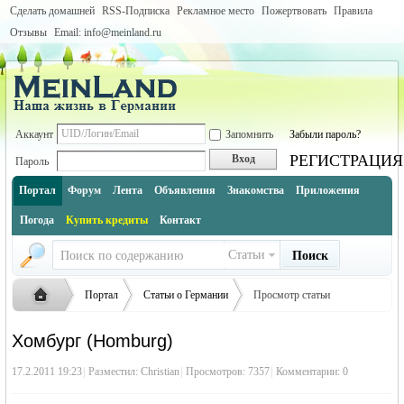
Сделать домашней
RSS-Подписка
Рекламное место
Пожертвовать
Правила
Отзывы
Email: info@meinland.ru
Аккаунт
Запомнить
Забыли пароль?
РЕГИСТРАЦИЯ
Вход
Пароль
Портал
Форум
Лента
Объявления
Знакомства
Приложения
Погода
Купить кредиты
Контакт
Статьи
Поиск
Портал
Статьи о Германии
Просмотр статьи
Города Германии по землям (инфо и описание каждого города)
Хомбург (Homburg)
Саар (Saarland)
Русская
›
›
›
17.2.2011 19:23
|
Разместил:
Christian
|
Просмотров: 7357
|
Комментарии: 0