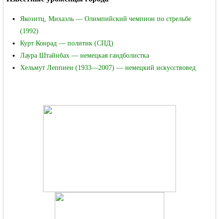
Якозитц, Михаэль — Олимпийский чемпион по стрельбе
(1992)
RU
Курт Конрад
— политик (СПД)
Лаура Штайнбах
— немецкая гандболистка
Хельмут Леппиен
(1933—2007) — немецкий искусствовед