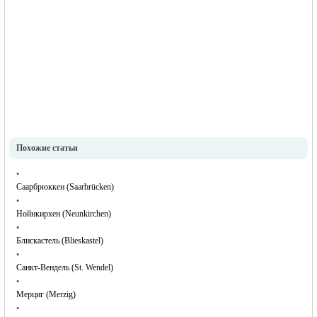
Похожие статьи
•
Саарбрюккен (Saarbrücken)
•
Нойнкирхен (Neunkirchen)
•
Блискастель (Blieskastel)
•
Санкт-Вендель (St. Wendel)
•
Мерциг (Merzig)
•