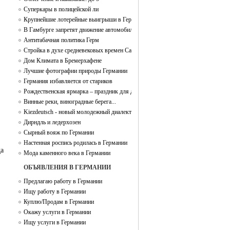
Суперкары в полицейской ли
Крупнейшие лотерейные выигрыши в Германии
В Гамбурге запретят движение автомобилей
Антитабачная политика Герм
Стройка в духе средневековых времен Campus Galli
Дом Климата в Бремерхафене
Лучшие фотографии природы Германии
Германия избавляется от стариков
Рождественская ярмарка – праздник для души и тела
Винные реки, виноградные берега...
Kiezdeutsch - новый молодежный диалект
Дирндль и ледерхозен
Сырный вояж по Германии
Настенная роспись родилась в Германии
да
Мода каменного века в Германии
ОБЪЯВЛЕНИЯ В ГЕРМАНИИ
Предлагаю работу в Германии
Ищу работу в Германии
Куплю/Продам в Германии
Окажу услуги в Германии
Ищу услуги в Германии