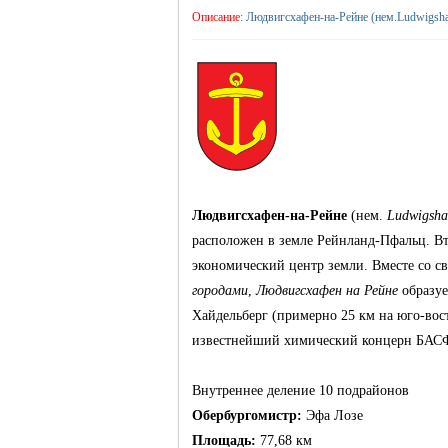
Описание
: Людвигсхафен-на-Рейне (нем.Ludwigsh
жизнь и
Людвигсхафен-на-Рейне
(нем.
Ludwigsha
расположен в земле Рейнланд-Пфальц. В
объявления в
экономический центр земли. Вместе со 
городами
,
Людвигсхафен на Рейне
образуе
Хайдельберг (примерно 25 км на юго-вост
известнейший химический концерн БАСФ
Внутреннее деление 10 подрайонов
Обербургомистр:
Эфа Лозе
Площадь:
77,68 км