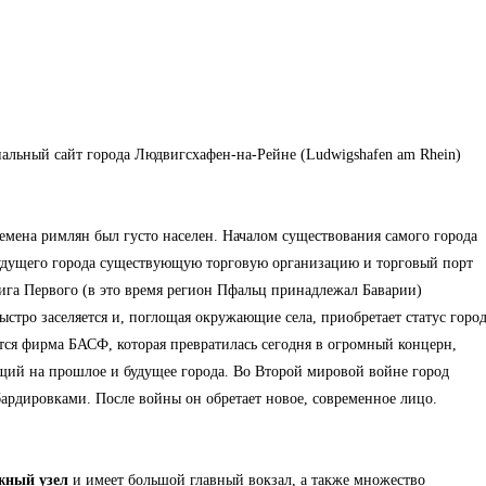
альный сайт города Людвигсхафен-на-Рейне (Ludwigshafen am Rhein)
емена римлян был густо населен. Началом существования самого города
 будущего города существующую торговую организацию и торговый порт
ига Первого
(в это время регион Пфальц принадлежал Баварии)
ыстро заселяется и, поглощая окружающие села, приобретает статус горо
ется фирма
БАСФ
, которая превратилась сегодня в огромный концерн,
ий на прошлое и будущее города. Во Второй мировой войне город
ардировками. После войны он обретает новое, современное лицо.
жный узел
и имеет большой главный вокзал, а также множество