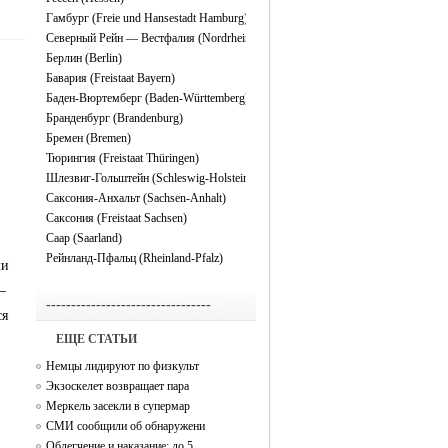
Гамбург (Freie und Hansestadt Hamburg)
Северный Рейн — Вестфалия (Nordrhein-Westfalen)
Берлин (Berlin)
Бавария (Freistaat Bayern)
Баден-Вюртемберг (Baden-Württemberg)
Бранденбург (Brandenburg)
Бремен (Bremen)
Тюрингия (Freistaat Thüringen)
Шлезвиг-Гольштейн (Schleswig-Holstein)
Саксония-Анхальт (Sachsen-Anhalt)
Саксония (Freistaat Sachsen)
Саар (Saarland)
Рейнланд-Пфальц (Rheinland-Pfalz)
ми
—
---------------------------------
ся
EЩЕ СТАТЬИ
Немцы лидируют по физкульт
Экзоскелет возвращает пара
Меркель засекли в супермар
СМИ сообщили об обнаружени
Облегчение и наказание: до 5