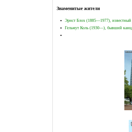
Знаменитые жители
Эрнст Блох (1885—1977), известный
Гельмут Коль (1930—), бывший кан