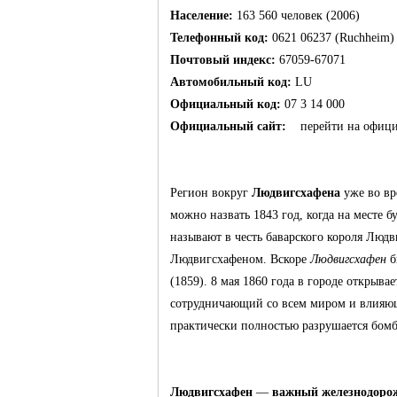
Германии -
Население:
163 560 человек (2006)
Телефонный код:
0621 06237 (Ruchheim)
Почтовый индекс:
67059-67071
Автомобильный код:
LU
Официальный код:
07 3 14 000
Официальный сайт:
перейти на офици
MEINLAND.
Регион вокруг
Людвигсхафена
уже во вр
можно назвать 1843 год, когда на месте
называют в честь баварского короля
Людв
Людвигсхафеном.
Вскоре
Людвигсхафен
б
(
1859
). 8 мая 1860 года в городе открыва
сотрудничающий со всем миром и влияющ
практически полностью разрушается бомб
RU
Людвигсхафен
—
важный
железнодоро