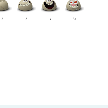
2
3
4
5+