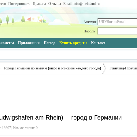
есто
Пожертвовать
Правила
Отзывы
Email: info@meinland.ru
Аккаунт
Пароль
акомства
Приложения
Погода
Купить кредиты
Контакт
Города Германии по землям (инфо и описание каждого города)
Рейнланд-Пфальц 
›
udwigshafen am Rhein)— город в Германии
 13607
|
Комментарии: 0