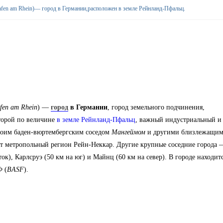
afen am Rhein)— город в Германии,расположен в земле Рейнланд-Пфальц.
fen am Rhein
) —
город
в Германии
, город земельного подчинения,
торой по величине
в земле Рейнланд-Пфальц
, важный индустриальный и
своим баден-вюртембергским соседом
Мангеймом
и другими близлежащи
т метропольный регион Рейн-Неккар. Другие крупные соседние города 
ок), Карлсруэ (50 км на юг) и Майнц (60 км на север). В городе находит
 (
BASF
).