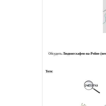
Обсудить
Людвигсхафен-на-Рейне (не
Теги: