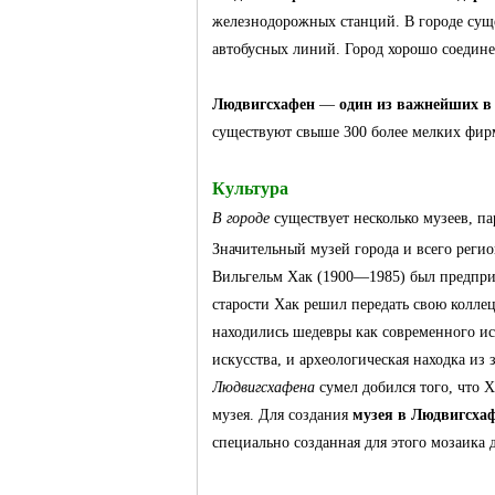
железнодорожных станций. В городе суще
автобусных линий. Город хорошо соедин
Людвигсхафен
—
один из важнейших в 
существуют свыше 300 более мелких фир
Культура
В городе
существует несколько музеев, па
Значительный музей города и всего реги
Вильгельм Хак (1900—1985) был предпр
старости Хак решил передать свою колле
находились шедевры как современного ис
искусства, и археологическая находка из
Людвигсхафена
сумел добился того, что 
музея. Для создания
музея в
Людвигсха
специально созданная для этого мозаика 