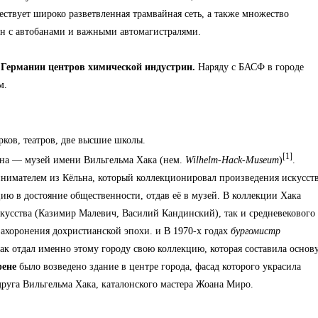
ствует широко разветвленная трамвайная сеть, а также множество
ен с автобанами и важными автомагистралями.
Германии центров химической индустрии.
Наряду с
БАСФ
в городе
м.
рков, театров, две высшие школы.
[1]
она — музей имени Вильгельма Хака (нем.
Wilhelm-Hack-Museum
)
.
инимателем из
Кёльна
, который коллекционировал произведения искусств
цию в достояние общественности, отдав её в
музей
. В коллекции Хака
кусства (
Казимир Малевич
,
Василий Кандинский
), так и средневекового
 захоронения дохристианской эпохи. и В 1970-х годах
бургомистр
Хак отдал именно этому городу свою коллекцию, которая составила основ
фене
было возведено здание в центре города, фасад которого украсила
друга Вильгельма Хака, каталонского мастера Жоана Миро.