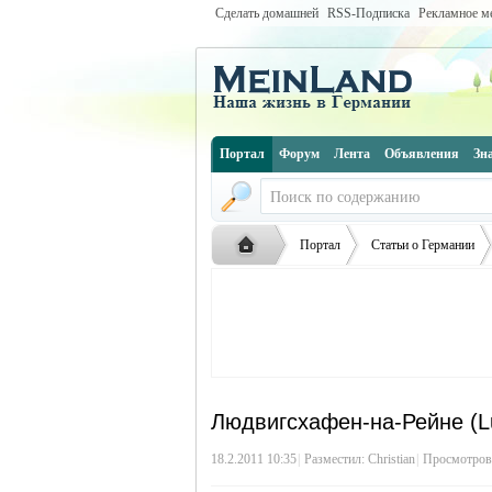
Сделать домашней
RSS-Подписка
Рекламное м
Портал
Форум
Лента
Объявления
Зн
Портал
Статьи о Германии
Русская
›
›
›
Людвигсхафен-на-Рейне (L
18.2.2011 10:35
|
Разместил:
Christian
|
Просмотров: