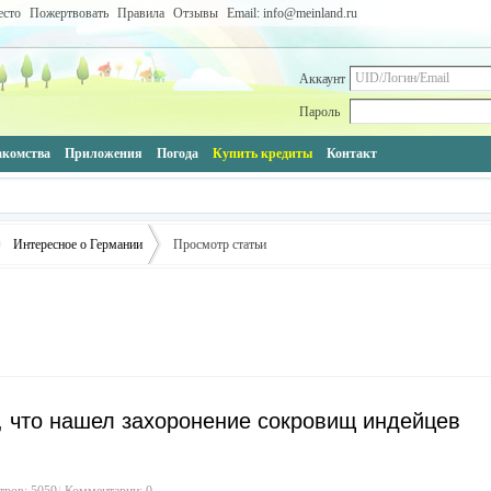
есто
Пожертвовать
Правила
Отзывы
Email: info@meinland.ru
Аккаунт
Пароль
акомства
Приложения
Погода
Купить кредиты
Контакт
Интересное о Германии
Просмотр статьи
›
 что нашел захоронение сокровищ индейцев