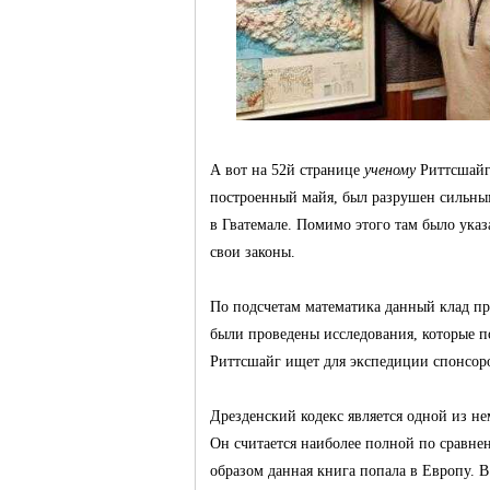
Германии -
А вот на 52й странице
ученому
Риттсшайгу
построенный майя, был разрушен сильным
в Гватемале. Помимо этого там было указ
MEINLAND.
свои законы.
По подсчетам математика данный клад при
были проведены исследования, которые по
Риттсшайг ищет для экспедиции спонсоров
Дрезденский кодекс является одной из н
Он считается наиболее полной по сравне
RU
образом данная книга попала в Европу. В