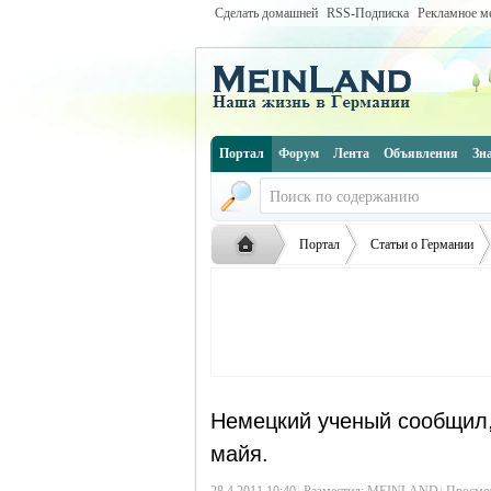
Сделать домашней
RSS-Подписка
Рекламное м
Портал
Форум
Лента
Объявления
Зн
Портал
Статьи о Германии
Русская
›
›
›
Немецкий ученый сообщил,
майя.