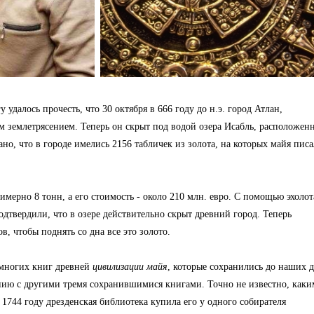
 удалось прочесть, что 30 октября в 666 году до н.э. город Атлан,
 землетрясением. Теперь он скрыт под водой озера Исабль, расположен
ано, что в городе имелись 2156 табличек из золота, на которых майя пис
мерно 8 тонн, а его стоимость - около 210 млн. евро. С помощью эхолот
дтвердили, что в озере действительно скрыт древний город. Теперь
, чтобы поднять со дна все это золото.
емногих книг древней
цивилизации майя
, которые сохранились до наших д
нию с другими тремя сохранившимися книгами. Точно не известно, каки
 1744 году дрезденская библиотека купила его у одного собирателя