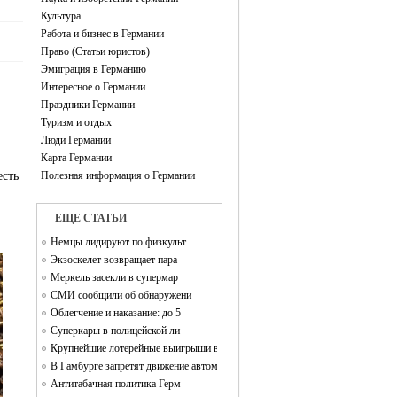
Культура
Работа и бизнес в Германии
Право (Статьи юристов)
Эмиграция в Германию
Интересное о Германии
Праздники Германии
Туризм и отдых
Люди Германии
Карта Германии
есть
Полезная информация о Германии
EЩЕ СТАТЬИ
Немцы лидируют по физкульт
Экзоскелет возвращает пара
Меркель засекли в супермар
СМИ сообщили об обнаружени
Облегчение и наказание: до 5
Суперкары в полицейской ли
Крупнейшие лотерейные выигрыши в Германии
В Гамбурге запретят движение автомобилей
Антитабачная политика Герм