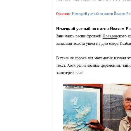
28.4.2011 10:40
|
Разместил:
MEINLAND
|
Просмот
Описание
: Немецкий ученый по имени Йоахим Рит
жизнь и
Немецкий ученый по имени Йоахим Рит
Занимаясь расшифровкой
Дрезден
ского к
запасами золота ушел на дно озера Исабл
В течение сорока лет математик изучал эт
текст. Хотя религиозные церемонии, тайн
заинтересовали.
объявления в