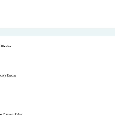
ня Швабов
фор в Европе
м Третьего Рейха