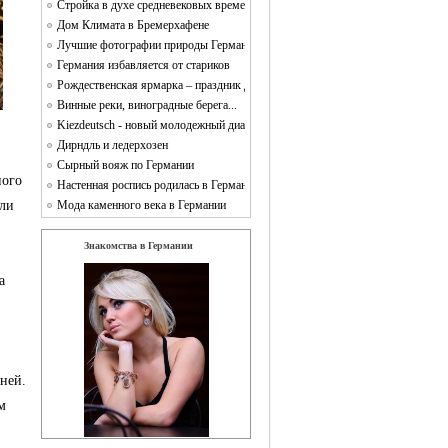
Стройка в духе средневековых времен Campus Galli
Дом Климата в Бремерхафене
Лучшие фотографии природы Германии
Германия избавляется от стариков
Рождественская ярмарка – праздник для души и тела
Винные реки, виноградные берега...
Kiezdeutsch - новый молодежный диалект
Дирндль и ледерхозен
Сырный вояж по Германии
ного
Настенная роспись родилась в Германии
али
Мода каменного века в Германии
Знакомства в Германии
Kupidon.de
а
ней.
м