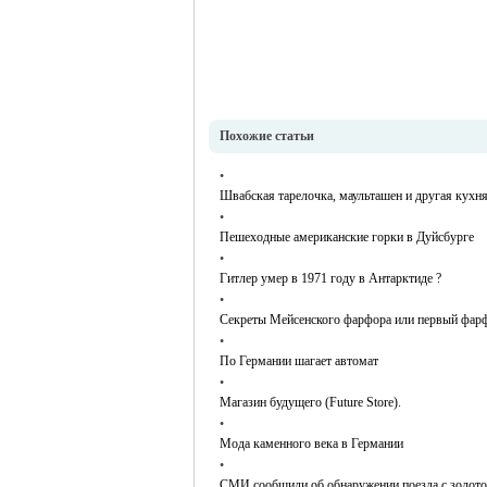
Похожие статьи
•
Швабская тарелочка, маульташен и другая кух
•
Пешеходные американские горки в Дуйсбурге
•
Гитлер умер в 1971 году в Антарктиде ?
•
Секреты Мейсенского фарфора или первый фар
•
По Германии шагает автомат
•
Магазин будущего (Future Store).
•
Мода каменного века в Германии
•
СМИ сообщили об обнаружении поезда с золото