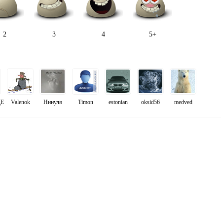
2
3
4
5+
Е
Valenok
Нинуля
Timon
estonian
oksid56
medved