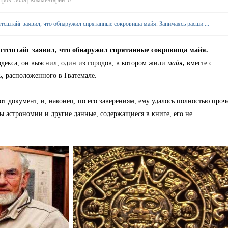
ров: 5059
|
Комментарии: 0
тсштайг заявил, что обнаружил спрятанные сокровища майя. Занимаясь расши ...
тсштайг заявил, что обнаружил спрятанные сокровища майя.
одекса, он выяснил, один из
город
ов, в котором жили
майя
,
вместе с
ь, расположенного в Гватемале.
от документ, и, наконец, по его заверениям, ему удалось полностью проч
ы астрономии и другие данные, содержащиеся в книге, его не