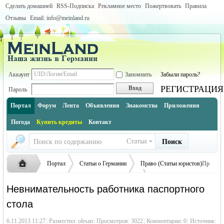
Сделать домашней
RSS-Подписка
Рекламное место
Пожертвовать
Правила
Отзывы
Email: info@meinland.ru
Аккаунт
Запомнить
Забыли пароль?
РЕГИСТРАЦИЯ
Вход
Пароль
Портал
Форум
Лента
Объявления
Знакомства
Приложения
Погода
Купить кредиты
Контакт
Статьи
Поиск
Портал
Статьи о Германии
Право (Статьи юристов)
Пр
осмотр статьи
Невнимательность работника паспортного
стола
Русская
›
›
›
›
6.11.2013 11:27
|
Разместил:
olesan
|
Просмотров: 3022
|
Комментарии: 0
|
Источник: