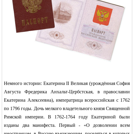
Германии -
Немного истории: Екатерина
II
Великая
(урождённая
София
Августа Фредерика Анхальт-Цербстская
, в православии
MEINLAND.
Екатерина Алексеевна
),
императрица всероссийская
с
1762
по
1796
годы. Дочь мелкого владетельного князя
Священной
Римской империи
. В 1762-1764 году Екатериной были
изданы два манифеста. Первый
- «О дозволении всем
иностранцам, в Россию въезжающим, поселяться в которых