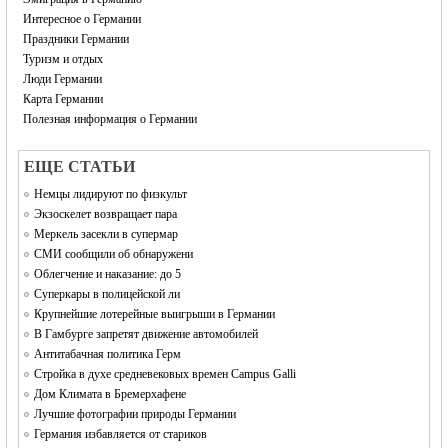
Интересное о Германии
Праздники Германии
Туризм и отдых
Люди Германии
Карта Германии
Полезная информация о Германии
EЩЕ СТАТЬИ
Немцы лидируют по физкульт
Экзоскелет возвращает пара
Меркель засекли в супермар
СМИ сообщили об обнаружени
Облегчение и наказание: до 5
Суперкары в полицейской ли
Крупнейшие лотерейные выигрыши в Германии
В Гамбурге запретят движение автомобилей
Антитабачная политика Герм
Стройка в духе средневековых времен Campus Galli
Дом Климата в Бремерхафене
Лучшие фотографии природы Германии
Германия избавляется от стариков