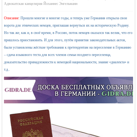
Адвокатская канцелярия Йоханнес Энгельманн
Описание
: Прошли многие и многие годы, и теперь уже Германия открыла свои
ворота для этнических немцев, приглашая вернуться их на историческую Родину.
Но так же, как и, в своё время, в Россию, поток немцев оказался так велик, что его
пришлось приостановить. И для этого, путём принятия законодательных актов,
были установлены жёсткие требования к претендентам на переселение в Германию
жизнь и
– сдача языкового теста для всех членов семьи позднего переселенца,
доказательство принадлежности к немецкой национальности, знание «диалекта» и
т.д..
объявления в