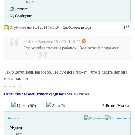
86.5%
Дружить
Сообщение
#
Опубликовано 26.4.2014 19:31:04
|
Сообщения автора
19
добавил басмач в 26.4.2014 19:28
Это хозяйка песни и ребенок 10-и летний подражал
ей
Так о детях ведь разговор. Не думаю(а может), что в десять лет она
могла так петь
Очень тяжело быть гением среди козявок.
Раневская
Цветы (
209
)
Яйца (
0
)
Рейтинг
Жалоба
басмач
Мудрец
1.91%