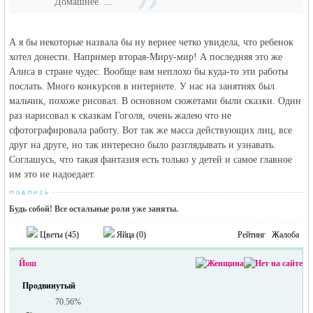
Домашнее ...
А я бы некоторые назвала бы ну вернее четко увидела, что ребенок
хотел донести. Например вторая-Миру-мир! А последняя это же
Алиса в стране чудес. Вообще вам неплохо бы куда-то эти работы
послать. Много конкурсов в интернете. У нас на занятиях был
мальчик, похоже рисовал. В основном сюжетами были сказки. Один
раз нарисовал к сказкам Гоголя, очень жалею что не
сфотографировала работу. Вот так же масса действующих лиц, все
друг на друге, но так интересно было разглядывать и узнавать.
Соглашусь, что такая фантазия есть только у детей и самое главное
им это не надоедает.
Будь собой! Все остальные роли уже заняты.
Цветы (
45
)
Яйца (
0
)
Рейтинг
Жалоба
Йош
Продвинутый
70.56%