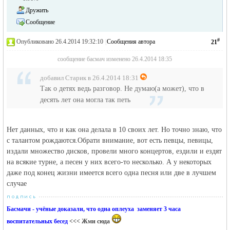
Дружить
Сообщение
#
Опубликовано 26.4.2014 19:32:10
|
Сообщения автора
21
сообщение басмач изменено 26.4.2014 18:35
добавил Старик в 26.4.2014 18:31
Так о детях ведь разговор. Не думаю(а может), что в
десять лет она могла так петь
Нет данных, что и как она делала в 10 своих лет. Но точно знаю, что
с талантом рождаются.Обрати внимание, вот есть певцы, певицы,
издали множество дисков, провели много концертов, ездили и ездят
на всякие турне, а песен у них всего-то несколько. А у некоторых
даже под конец жизни имеется всего одна песня или две в лучшем
случае
Басмачи - учёные доказали, что одна оплеуха заменяет 3 часа
воспитательных бесед
<<< Жми сюда