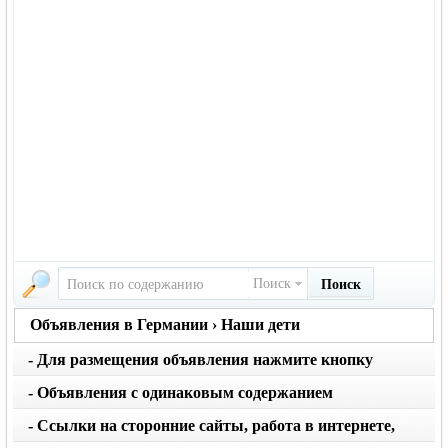
Поиск
Поиск
Объявления в Германии › Наши дети
- Для размещения объявления нажмите кнопку
вернуться на главную страницу объявлений
создать
- Объявления с одинаковым содержанием
размещаются не чаще 1 раза в месяц. Не применяйте
- Ссылки на сторонние сайты, работа в интернете,