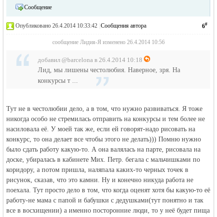
Сообщение
#
Опубликовано 26.4.2014 10:33:42
|
Сообщения автора
6
сообщение Лидия-Я изменено 26.4.2014 10:56
добавил @barcelona в 26.4.2014 10:18
Лид, мы лишены честолюбия. Наверное, зря. На
конкурсы т ...
Тут не в честолюбии дело, а в том, что нужно развиваться. Я тоже
никогда особо не стремилась отправить на конкурсы и тем более не
насиловала её. У моей так же, если ей говорят-надо рисовать на
конкурс, то она делает все чтобы этого не делать))) Помню нужно
было сдать работу какую-то. А она валялась на парте, рисовала на
доске, убиралась в кабинете Мих. Петр. бегала с мальчишками по
коридору, а потом пришла, наляпала каких-то черных точек в
рисунок, сказав, что это камни. Ну и конечно никуда работа не
поехала. Тут просто дело в том, что когда оценят хотя бы какую-то её
работу-не мама с папой и бабушки с дедушками(тут понятно и так
все в восхищении) а именно посторонние люди, то у неё будет пища