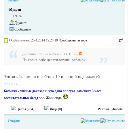
басмач
Мудрец
1.91%
Дружить
Сообщение
#
Опубликовано 26.4.2014 19:28:19
|
Сообщения автора
17
добавил Старик в 26.4.2014 18:27
Нихрена себе десятилетний ребёнок...
Это хозяйка песни и ребенок 10-и летний подражал ей
Басмачи - учёные доказали, что одна оплеуха заменяет 3 часа
воспитательных бесед
<<< Жми сюда
Цветы (
284
)
Яйца (
0
)
Рейтинг
Жалоба
Старик