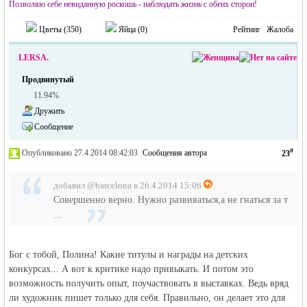
Позволяю себе невиданную роскошь - наблюдать жизнь с обеих сторон!
Цветы (
350
)
Яйца (
0
)
Рейтинг
Жалоба
LERSA.
Продвинутый
11.94%
Дружить
Сообщение
#
Опубликовано 27.4.2014 08:42:03
|
Сообщения автора
23
добавил @barcelona в 26.4.2014 15:06
Совершенно верно. Нужно развиваться,а не гнаться за т
...
Бог с тобой, Полина! Какие титулы и награды на детских
конкурсах... А вот к критике надо привыкать. И потом это
возможность получить опыт, поучаствовать в выставках. Ведь вряд
ли художник пишет только для себя. Правильно, он делает это для