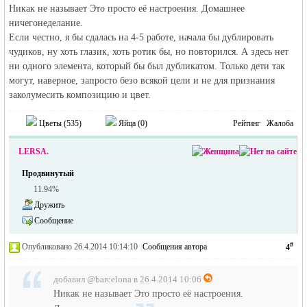
Никак не называет Это просто её настроения. Домашнее
ничегонеделание.
Если честно, я бы сдалась на 4-5 работе, начала бы дублировать
чудиков, ну хоть глазик, хоть ротик бы, но повторился. А здесь нет
ни одного элемента, который бы был дубликатом. Только дети так
могут, наверное, запросто безо всякой цели и не для признания
заколумесить композицию и цвет.
Цветы (
535
)
Яйца (
0
)
Рейтинг
Жалоба
LERSA.
Продвинутый
11.94%
Дружить
Сообщение
#
Опубликовано 26.4.2014 10:14:10
|
Сообщения автора
4
добавил @barcelona в 26.4.2014 10:06
Никак не называет Это просто её настроения.