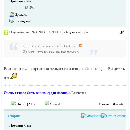
Продвинутый
86.5%
Дружить
Сообщение
#
Опубликовано 26.4.2014 19:29:11
|
Сообщения автора
18
добавил басмач в 26.4.2014 19:25
Да нет...это никак не возможно
Если из расчёта продолжительности жизни кобыл, то да....Ей десять
лет
Очень тяжело быть гением среди козявок.
Раневская
Цветы (
209
)
Яйца (
0
)
Рейтинг
Жалоба
Старик
Продвинутый