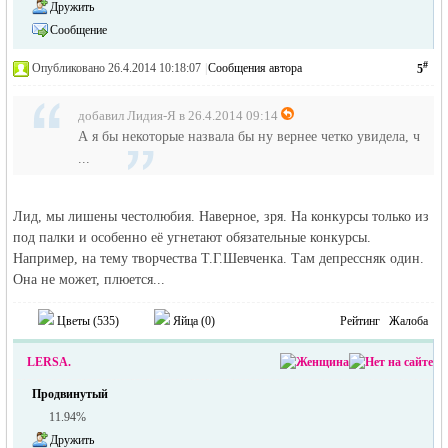
Дружить
Сообщение
#
Опубликовано 26.4.2014 10:18:07
|
Сообщения автора
5
добавил Лидия-Я в 26.4.2014 09:14
А я бы некоторые назвала бы ну вернее четко увидела, ч
...
Лид, мы лишены честолюбия. Наверное, зря. На конкурсы только из
под палки и особенно её угнетают обязательные конкурсы.
Например, на тему творчества Т.Г.Шевченка. Там депрессняк один.
Она не может, плюется...
Цветы (
535
)
Яйца (
0
)
Рейтинг
Жалоба
LERSA.
Продвинутый
11.94%
Дружить