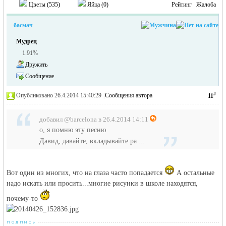
Цветы (
535
)
Яйца (
0
)
Рейтинг
Жалоба
басмач
Мудрец
1.91%
Дружить
Сообщение
#
Опубликовано 26.4.2014 15:40:29
|
Сообщения автора
11
добавил @barcelona в 26.4.2014 14:11
о, я помню эту песню
Давид, давайте, вкладывайте ра ...
Вот один из многих, что на глаза часто попадается
А остальные
надо искать или просить...многие рисунки в школе находятся,
почему-то