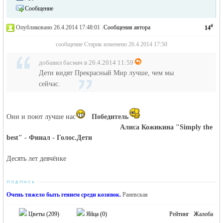
Сообщение
#
Опубликовано 26.4.2014 17:48:01
|
Сообщения автора
14
сообщение Старик изменено 26.4.2014 17:50
добавил басмач в 26.4.2014 11:59
Дети видят Прекрасный Мир лучше, чем мы
сейчас.
Они и поют лучше нас
Победитель
Алиса Кожикина "Simply the
best" - Финал - Голос.Дети
Десять лет девчёнке
Очень тяжело быть гением среди козявок.
Раневская
Цветы (
209
)
Яйца (
0
)
Рейтинг
Жалоба