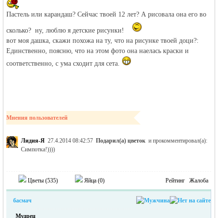
Пастель или карандаш? Сейчас твоей 12 лет? А рисовала она его во
сколько? ну, люблю я детские рисунки!
вот моя дашка, скажи похожа на ту, что на рисунке твоей доци?:
Единственно, поясню, что на этом фото она наелась краски и
соответственно, с ума сходит для сета.
Мнения пользователей
Лидия-Я
27.4.2014 08:42:57
Подарил(а) цветок
и прокомментировал(а):
Симпотка!))))
Цветы (
535
)
Яйца (
0
)
Рейтинг
Жалоба
басмач
Мудрец