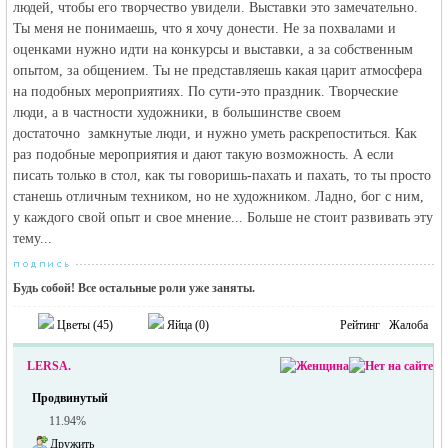
людей, чтобы его творчество увидели. Выставки это замечательно.
Ты меня не понимаешь, что я хочу донести. Не за похвалами и
оценками нужно идти на конкурсы и выставки, а за собственным
опытом, за общением. Ты не представляешь какая царит атмосфера
на подобных мероприятиях. По сути-это праздник. Творческие
люди, а в частности художники, в большинстве своем
достаточно замкнутые люди, и нужно уметь раскрепоститься. Как
раз подобные мероприятия и дают такую возможность. А если
писать только в стол, как ты говоришь-пахать и пахать, то ты просто
станешь отличным техником, но не художником. Ладно, бог с ним,
у каждого свой опыт и свое мнение... Больше не стоит развивать эту
тему...
Будь собой! Все остальные роли уже заняты.
Цветы (
45
)
Яйца (
0
)
Рейтинг
Жалоба
LERSA.
Продвинутый
11.94%
Дружить