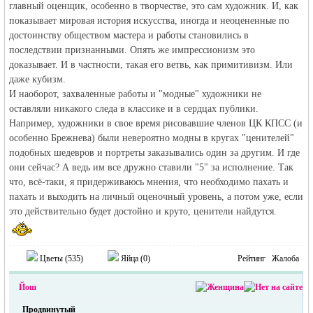
главный оценщик, особенно в творчестве, это сам художник. И, как
показывает мировая история искусства, иногда и неоцененные по
достоинству обществом мастера и работы становились в
последствии признанными. Опять же импрессионизм это
доказывает. И в частности, такая его ветвь, как примитивизм. Или
даже кубизм.
И наоборот, захваленные работы и "модные" художники не
оставляли никакого следа в классике и в сердцах публики.
Например, художники в свое время рисовавшие членов ЦК КПСС (и
особенно Брежнева) были невероятно модны в кругах "ценителей"
подобных шедевров и портреты заказывались один за другим. И где
они сейчас? А ведь им все дружно ставили "5" за исполнение. Так
что, всё-таки, я придерживаюсь мнения, что необходимо пахать и
пахать и выходить на личный оценочный уровень, а потом уже, если
это действительно будет достойно и круто, ценители найдутся.
Цветы (
535
)
Яйца (
0
)
Рейтинг
Жалоба
Йош
Продвинутый