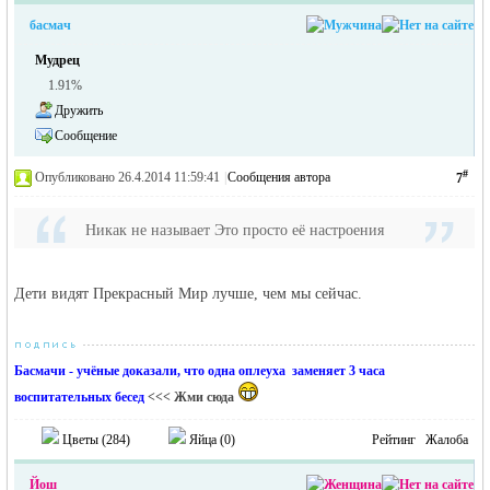
басмач
Мудрец
1.91%
Дружить
Сообщение
#
Опубликовано 26.4.2014 11:59:41
|
Сообщения автора
7
Никак не называет Это просто её настроения
Дети видят Прекрасный Мир лучше, чем мы сейчас.
Басмачи - учёные доказали, что одна оплеуха заменяет 3 часа
воспитательных бесед
<<< Жми сюда
Цветы (
284
)
Яйца (
0
)
Рейтинг
Жалоба
Йош