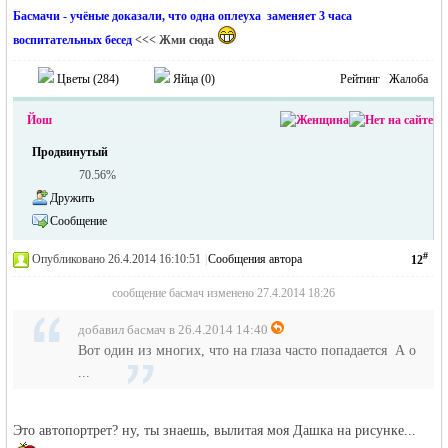
Басмачи - учёные доказали, что одна оплеуха заменяет 3 часа
воспитательных бесед
<<< Жми сюда
Цветы (
284
)
Яйца (
0
)
Рейтинг
Жалоба
Йош
Продвинутый
70.56%
Дружить
Сообщение
#
Опубликовано 26.4.2014 16:10:51
|
Сообщения автора
12
сообщение басмач изменено 27.4.2014 18:26
добавил басмач в 26.4.2014 14:40
Вот один из многих, что на глаза часто попадается А о
...
Это автопортрет? ну, ты знаешь, вылитая моя Дашка на рисунке...