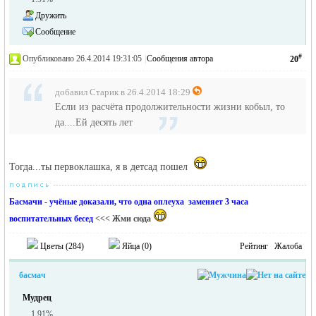
Дружить
Сообщение
#
Опубликовано 26.4.2014 19:31:05
|
Сообщения автора
20
добавил Старик в 26.4.2014 18:29
Если из расчёта продолжительности жизни кобыл, то
да....Ей десять лет
Тогда...ты первоклашка, я в детсад пошел
Басмачи - учёные доказали, что одна оплеуха заменяет 3 часа
воспитательных бесед
<<< Жми сюда
Цветы (
284
)
Яйца (
0
)
Рейтинг
Жалоба
басмач
Мудрец
1.91%