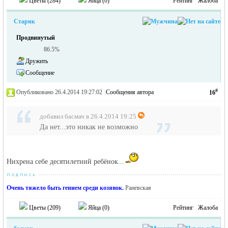
Цветы (
284
)
Яйца (
0
)
Рейтинг
Жалоба
Старик
Продвинутый
86.5%
Дружить
Сообщение
#
Опубликовано 26.4.2014 19:27:02
|
Сообщения автора
16
добавил басмач в 26.4.2014 19:25
Да нет...это никак не возможно
Нихрена себе десятилетний ребёнок...
Очень тяжело быть гением среди козявок.
Раневская
Цветы (
209
)
Яйца (
0
)
Рейтинг
Жалоба