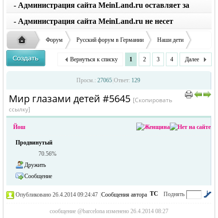
заглавные буквы вместо строчных, последует
MLM, пирамиды, магия, объявления не имеющие
- Администрация сайта MeinLand.ru оставляет за
удаление объявления
отношения к Германии удаляются без объяснений
собой право редактировать объявление, не искажая
- Администрация сайта MeinLand.ru не несет
его смысл
ответственности за содержание размещенных
Форум
Русский форум в Германии
Наши дети
объявлений
Мир глазами детей
Вернуться к списку
1
2
3
4
Далее
Русская
›
›
›
›
Просм.:
27065
|
Ответ:
129
Мир глазами детей #5645
[Скопировать
ссылку]
Йош
Продвинутый
70.56%
Дружить
Сообщение
жизнь и
ТС
Поднять
Опубликовано 26.4.2014 09:24:47
|
Сообщения автора
|
по убыванию
сообщение @barcelona изменено 26.4.2014 08:27