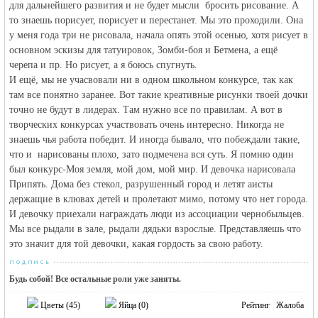
для дальнейшего развития и не будет мысли бросить рисование. А
то знаешь порисует, порисует и перестанет. Мы это проходили. Она
у меня года три не рисовала, начала опять этой осенью, хотя рисует в
основном эскизы для татуировок, Зомби-боя и Бетмена, а ещё
черепа и пр. Но рисует, а я боюсь спугнуть.
И ещё, мы не учасвовали ни в одном школьном конкурсе, так как
там все понятно заранее. Вот такие креативные рисунки твоей дочки
точно не будут в лидерах. Там нужно все по правилам. А вот в
творческих конкурсах участвовать очень интересно. Никогда не
знаешь чья работа победит. И иногда бывало, что побеждали такие,
что и нарисованы плохо, зато подмечена вся суть. Я помню один
был конкурс-Моя земля, мой дом, мой мир. И девочка нарисовала
Припять. Дома без стекол, разрушенный город и летят аисты
держащие в клювах детей и пролетают мимо, потому что нет города.
И девочку приехали награждать люди из ассоциации чернобыльцев.
Мы все рыдали в зале, рыдали дядьки взрослые. Представляешь что
это значит для той девочки, какая гордость за свою работу.
Будь собой! Все остальные роли уже заняты.
Цветы (
45
)
Яйца (
0
)
Рейтинг
Жалоба