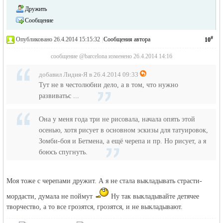
Дружить
Сообщение
#
Опубликовано 26.4.2014 15:15:32
|
Сообщения автора
10
сообщение @barcelona изменено 26.4.2014 14:16
добавил Лидия-Я в 26.4.2014 09:33
Тут не в честолюбии дело, а в том, что нужно
развиватьс ...
Она у меня года три не рисовала, начала опять этой
осенью, хотя рисует в основном эскизы для татуировок,
Зомби-боя и Бетмена, а ещё черепа и пр. Но рисует, а я
боюсь спугнуть.
Моя тоже с черепами дружит. А я не стала выкладывать страсти-
мордасти, думала не поймут
Ну так выкладывайте детячее
творчество, а то все грозятся, грозятся, и не выкладывают.